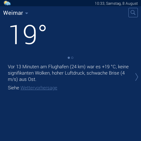
10:33, Samstag, 8 August
Weimar
19
°
Vor 13 Minuten am Flughafen (24 km) war es
+19 °C
, keine
Heu
signifikanten Wolken, hoher Luftdruck, schwache Brise
(4
Nie
m/s)
aus Ost.
Mor
Siehe
Wettervorhersage
Sie