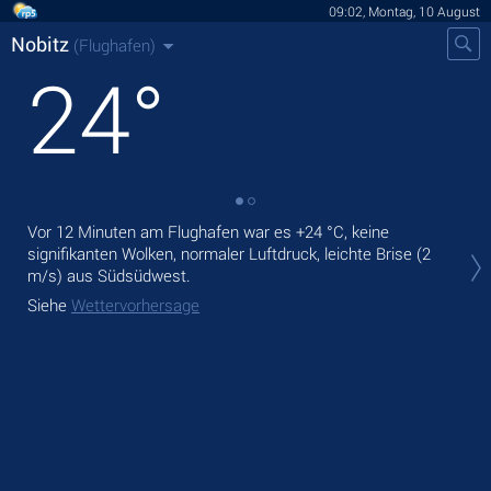
09:02, Montag, 10 August
Nobitz
(Flughafen)
24
°
Vor 12 Minuten am Flughafen war es
+24 °C
, keine
Heu
signifikanten Wolken, normaler Luftdruck, leichte Brise
(2
ohn
m/s)
aus Südsüdwest.
Mor
Siehe
Wettervorhersage
Sie