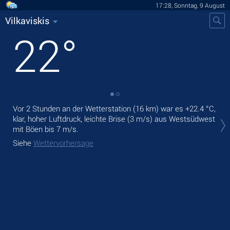
17:28, Sonntag, 9 August
Vilkaviskis
22
°
Vor 2 Stunden an der Wetterstation (16 km) war es
+22.4 °C
,
Heu
klar, hoher Luftdruck, leichte Brise
(3 m/s)
aus Westsüdwest
Nie
mit Böen bis 7 m/s
.
Mor
Siehe
Wettervorhersage
Sie