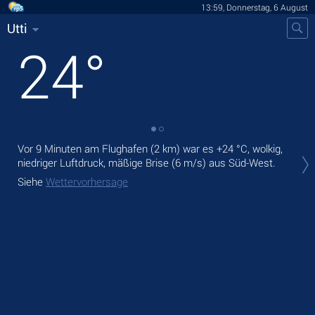
13:59, Donnerstag, 6 August
Utti
24
°
Vor 9 Minuten am Flughafen (2 km) war es
+24 °C
, wolkig,
Heu
niedriger Luftdruck, mäßige Brise
(6 m/s)
aus Süd-West.
mäß
Siehe
Wettervorhersage
Mor
Sie