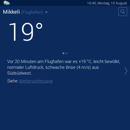
10:40, Montag, 10 August
Mikkeli
(Flughafen)
19
°
Vor 20 Minuten am Flughafen war es
+19 °C
, leicht bewölkt,
Heu
normaler Luftdruck, schwache Brise
(4 m/s)
aus
lei
Südsüdwest.
Mor
Siehe
Wettervorhersage
Sie