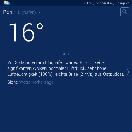
01:26, Donnerstag, 6 August
Pori
(Flughafen)
16
°
Vor 36 Minuten am Flughafen war es
+15 °C
, keine
Heu
signifikanten Wolken, normaler Luftdruck, sehr hohe
Nie
Luftfeuchtigkeit (100%), leichte Brise
(2 m/s)
aus Ostsüdost.
Mor
Siehe
Wettervorhersage
Sie