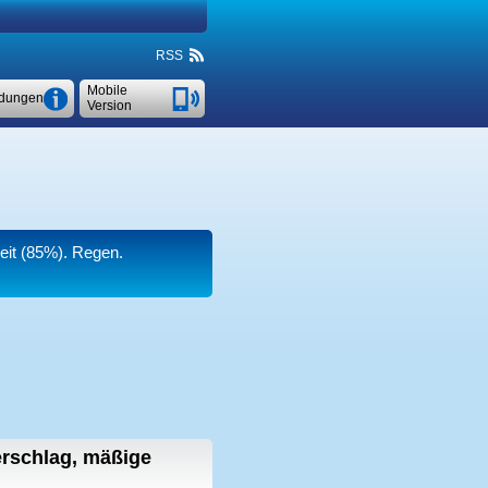
RSS
Mobile
dungen
Version
keit (85%). Regen.
rschlag, mäßige