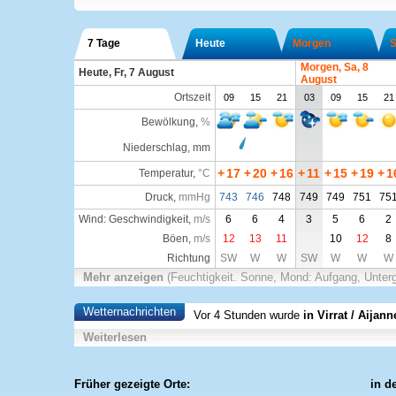
7 Tage
Heute
Morgen
S
Morgen, Sa, 8
Heute, Fr, 7 August
August
Ortszeit
09
15
21
03
09
15
21
Bewölkung
,
%
Niederschlag, mm
+
17
+
20
+
16
+
11
+
15
+
19
+
1
Temperatur
,
°C
Druck
,
mmHg
743
746
748
749
749
751
75
Wind: Geschwindigkeit,
m/s
6
6
4
3
5
6
2
Böen,
m/s
12
13
11
10
12
8
Richtung
SW
W
W
SW
W
W
W
Mehr anzeigen
(Feuchtigkeit. Sonne, Mond: Aufgang, Unter
Wetternachrichten
Vor 4 Stunden wurde
in Virrat / Aijann
Weiterlesen
Früher gezeigte Orte:
in d