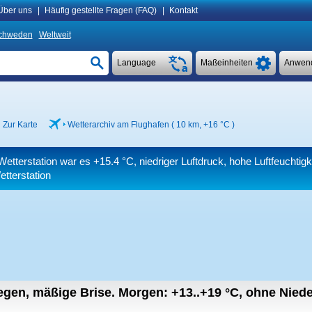
Über uns
|
Häufig gestellte Fragen (FAQ)
|
Kontakt
chweden
Weltweit
Language
Maßeinheiten
Anwen
Zur Karte
Wetterarchiv am Flughafen ( 10 km,
+16 °C
)
Wetterstation war es
+15.4 °C
, niedriger Luftdruck, hohe Luftfeuchtig
tterstation
regen, mäßige Brise.
Morgen:
+13..+19
°C
,
ohne Niede