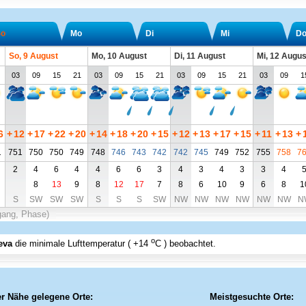
o
Mo
Di
Mi
D
So, 9 August
Mo, 10 August
Di, 11 August
Mi, 12 Augus
03
09
15
21
03
09
15
21
03
09
15
21
03
09
1
6
+
12
+
17
+
22
+
20
+
14
+
18
+
20
+
15
+
12
+
13
+
17
+
15
+
11
+
13
+
1
751
750
750
749
748
746
743
742
742
745
749
752
755
758
7
2
4
6
4
4
6
6
3
4
3
4
3
3
4
8
13
9
8
12
17
7
8
6
10
9
6
8
1
S
SW
SW
SW
S
S
S
SW
NW
NW
NW
NW
NW
NW
N
gang, Phase)
o
eva
die minimale Lufttemperatur (
+14
C
) beobachtet.
er Nähe gelegene Orte:
Meistgesuchte Orte: