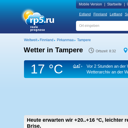
Mobile Version
|
Startseite
|
Estland
Finnland
Lettland
S
Weltweit
Finnland
Pirkanmaa
Tampere
Wetter in Tampere
Ortszeit 8:32
17 °C
Vor 2 Stunden an der 
Wetterarchiv an der We
Heute erwarten wir
+20..+16
°C
,
leichter 
Brise.