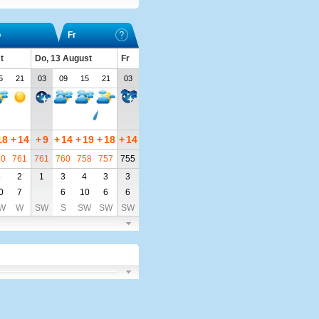
o
Fr
t
Do, 13 August
Fr
5
21
03
09
15
21
03
18
+
14
+
9
+
14
+
19
+
18
+
14
60
761
761
760
758
757
755
5
2
1
3
4
3
3
0
7
6
10
6
6
W
W
SW
S
SW
SW
SW