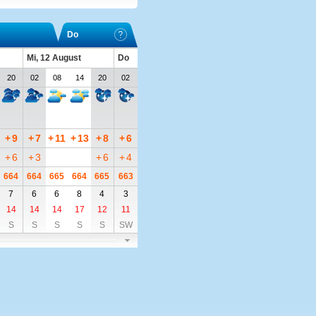
Do
Mi, 12 August
Do
20
02
08
14
20
02
+
9
+
7
+
11
+
13
+
8
+
6
+
6
+
3
+
6
+
4
664
664
665
664
665
663
7
6
6
8
4
3
14
14
14
17
12
11
S
S
S
S
S
SW