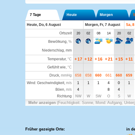
7 Tage
Heute
Morgen
S
Heute, Do, 6 August
Morgen, Fr, 7 August
Sa, 8
Ortszeit
20
02
08
14
20
02
Bewölkung
,
%
Niederschlag, mm
+
17
+
12
+
16
+
21
+
15
+
11
Temperatur
,
°C
Gefühlt wie
,
°C
Druck
,
mmHg
658
658
660
661
660
659
Wind: Geschwindigkeit,
m/s
1
1
1
4
0
1
Böen,
m/s
4
8
4
Richtung
NW
W
SW
O
S
W
Mehr anzeigen
(Feuchtigkeit. Sonne, Mond: Aufgang, Unter
Früher gezeigte Orte:
in d