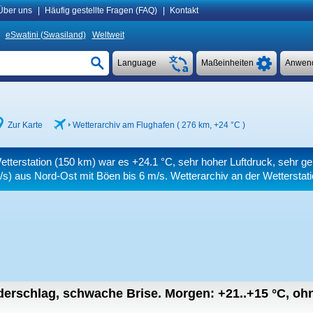
Über uns
|
Häufig gestellte Fragen (FAQ)
|
Kontakt
eSwatini (Swasiland)
Weltweit
Language
Maßeinheiten
Anwen
Zur Karte
Wetterarchiv am Flughafen ( 276 km,
+24 °C
)
etterstation (150 km) war es
+24.1 °C
, sehr hoher Luftdruck, sehr ge
/s)
aus Nord-Ost
mit Böen bis 6 m/s
. Wetterarchiv an der Wetterstat
derschlag, schwache Brise.
Morgen:
+21..+15
°C
,
ohn