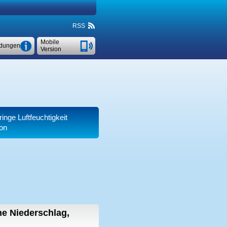
RSS
Mobile
dungen
Version
ringe Luftfeuchtigkeit
ion
e Niederschlag,