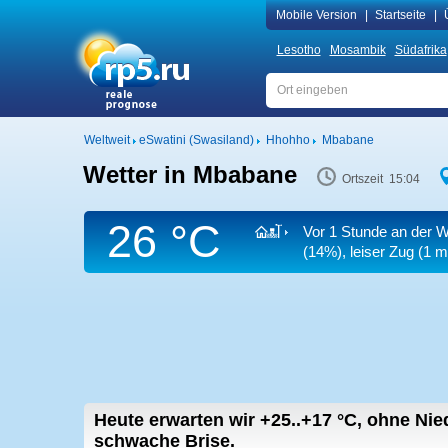
Mobile Version
|
Startseite
|
Lesotho
Mosambik
Südafrika
Weltweit
eSwatini (Swasiland)
Hhohho
Mbabane
Wetter in Mbabane
Ortszeit 15:04
26 °C
Vor 1 Stunde an der W
(14%), leiser Zug
(1 m
Heute erwarten wir
+25..+17
°C
,
ohne Nie
schwache Brise.