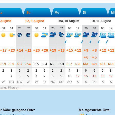
a
So
Mo
Di
Mi
 August
So, 9 August
Mo, 10 August
Di, 11 August
08
14
20
02
08
14
20
02
08
14
20
02
08
14
+
17
+
23
+
14
+
11
+
20
+
26
+
19
+
13
+
15
+
12
+
9
+
8
+
12
+
12
+
6
+
5
659
659
657
654
655
654
653
653
657
658
661
661
663
663
2
3
2
2
2
2
1
2
4
8
6
5
5
8
7
5
5
7
7
5
5
10
17
15
13
13
17
W
NO
NW
W
W
O
NO
SO
SO
S
S
S
S
S
gang, Phase)
er Nähe gelegene Orte:
Meistgesuchte Orte: