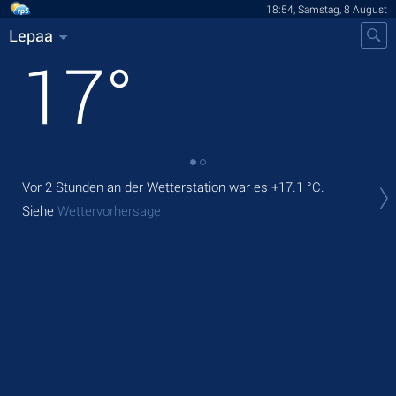
18:54, Samstag, 8 August
Lepaa
17
°
Vor 2 Stunden an der Wetterstation war es
+17.1 °C
.
Heu
sch
Siehe
Wettervorhersage
Mor
Sie