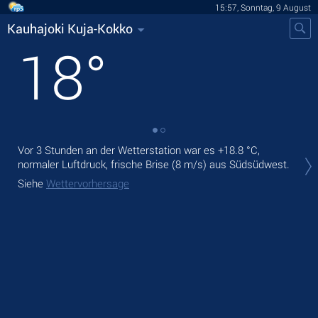
15:57, Sonntag, 9 August
Kauhajoki Kuja-Kokko
18
°
Vor 3 Stunden an der Wetterstation war es
+18.8 °C
,
Heu
normaler Luftdruck, frische Brise
(8 m/s)
aus Südsüdwest.
ohn
Siehe
Wettervorhersage
Mor
Sie