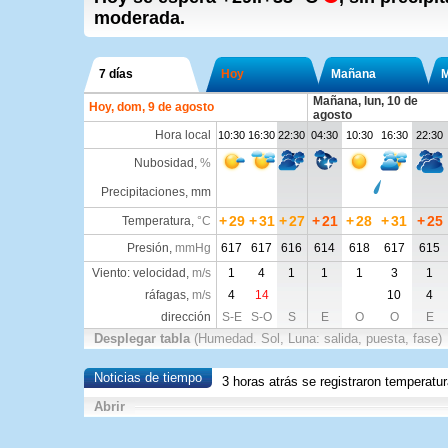
moderada.
7 días
Hoy
Mañana
M
Mañana, lun, 10 de
Hoy, dom, 9 de agosto
agosto
Hora local
10:30
16:30
22:30
04:30
10:30
16:30
22:30
Nubosidad
,
%
Precipitaciones, mm
+
29
+
31
+
27
+
21
+
28
+
31
+
25
Temperatura
,
°C
Presión
,
mmHg
617
617
616
614
618
617
615
Viento: velocidad,
m/s
1
4
1
1
1
3
1
ráfagas,
m/s
4
14
10
4
dirección
S-E
S-O
S
E
O
O
E
Desplegar tabla
(Humedad. Sol, Luna: salida, puesta, fase)
Noticias de tiempo
3 horas atrás se registraron temperatu
Abrir