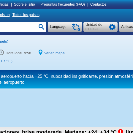
ticias
|
Sobre el sitio
|
Preguntas frecuentes (FAQ)
|
Contactos
nistan
Todos los países
Unidad de
Language
Aplica
medida
erto)
Hora local 9:58
Ver en mapa
1.7 °C
)
l aeropuerto hacía
+25 °C
, nubosidad insignificante, presión atmosfér
el aeropuerto
taciones, brisa moderada.
Mañana:
+24..+34
°C
,
llu