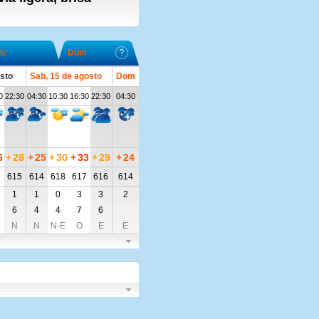
b
Dom
osto
Sab, 15 de agosto
Dom
0
22:30
04:30
10:30
16:30
22:30
04:30
6
+
28
+
25
+
30
+
33
+
29
+
24
6
615
614
618
617
616
614
1
1
0
3
3
2
6
4
4
7
6
N
N
N-E
O
E
E