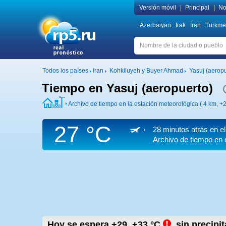
Versión móvil
|
Principal
|
No
Azerbaiyan
Irak
Iran
Turkme
Todos los países
Iran
Kohkiluyeh y Buyer Ahmad
Yasuj (aeropu
Tiempo en Yasuj (aeropuerto)
Archivo de tiempo en la estación meteorológica ( 4 km,
+2
27 °C
28 minutos atrás en e
Archivo de tiempo en 
Hoy se espera
+29..+33
°C
,
sin precipi