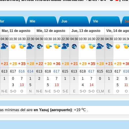
ar
Mie
Jue
Vie
Sa
Mar, 11 de agosto
Mie, 12 de agosto
Jue, 13 de agosto
Vie, 14 de ag
04:30
10:30
16:30
22:30
04:30
10:30
16:30
22:30
04:30
10:30
16:30
22:30
04:30
10:30
16:3
+
21
+
28
+
35
+
28
+
22
+
30
+
36
+
28
+
21
+
29
+
35
+
28
+
21
+
29
+
3
613
617
616
614
613
618
617
615
613
618
617
615
613
617
61
1
0
7
1
2
1
7
1
1
1
7
0
1
2
5
3
13
5
5
13
4
14
5
11
N-E
S-O
O
N
N-E
N-E
S-O
S-E
E
S-O
S-O
CLM
E
O
O
o
ras mínimas del aire
en Yasuj (aeropuerto)
:
+19
C
.