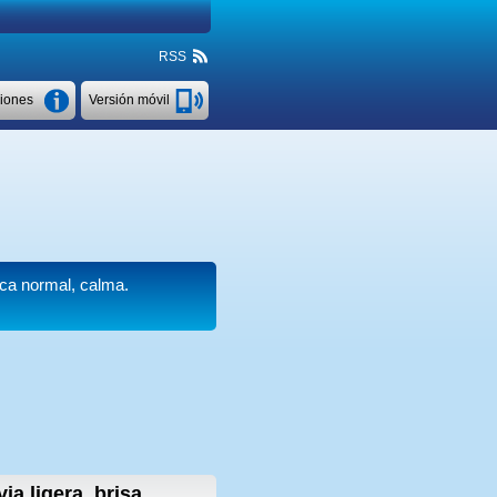
RSS
ciones
Versión móvil
ica normal, calma.
via ligera, brisa