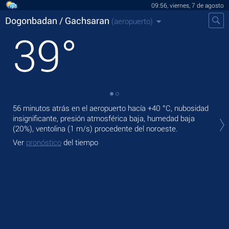
09:56, viernes, 7 de agosto
Dogonbadan / Gachsaran
(aeropuerto)
39
°
56 minutos atrás en el aeropuerto hacía
+40 °C
, nubosidad
En 
insignificante, presión atmosférica baja, humedad baja
+39
(20%), ventolina
(1 m/s)
procedente del noroeste.
Ma
Ver
pronóstico
del tiempo
Ve