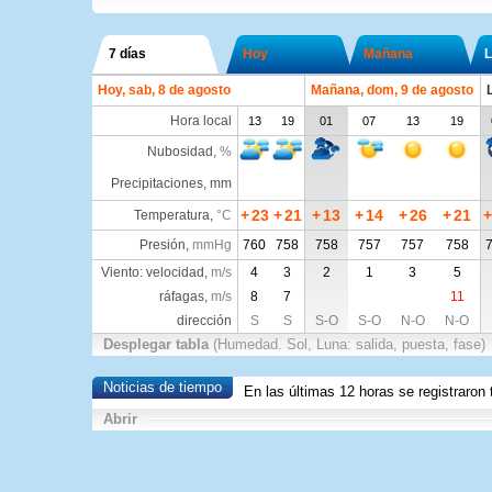
7 días
Hoy
Mañana
L
Hoy, sab, 8 de agosto
Mañana, dom, 9 de agosto
Hora local
13
19
01
07
13
19
Nubosidad
,
%
Precipitaciones, mm
+
23
+
21
+
13
+
14
+
26
+
21
+
Temperatura
,
°C
Presión
,
mmHg
760
758
758
757
757
758
Viento: velocidad,
m/s
4
3
2
1
3
5
ráfagas,
m/s
8
7
11
dirección
S
S
S-O
S-O
N-O
N-O
Desplegar tabla
(Humedad. Sol, Luna: salida, puesta, fase)
Noticias de tiempo
En las últimas 12 horas se registraro
Abrir