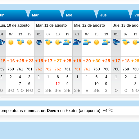
un
Mar
Mie
Jue
Vi
Lun, 10 de agosto
Mar, 11 de agosto
Mie, 12 de agosto
Jue, 13 de ago
01
07
13
19
01
07
13
19
01
07
13
19
01
07
13
15
+
16
+
25
+
23
+
15
+
17
+
27
+
25
+
19
+
20
+
30
+
25
+
17
+
18
+
2
759
760
761
761
762
762
762
761
761
761
760
760
760
760
760
2
2
4
3
1
1
6
5
1
1
6
4
1
2
4
7
6
12
9
10
9
8
O
S-O
N-O
N-O
O
S-E
S-E
S-E
S-E
E
S-E
S
O
O
N-O
o
n temperaturas mínimas
en Devon
en Exeter (aeropuerto)
:
+4
C
.