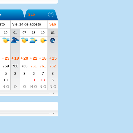
e
Sab
sto
Vie, 14 de agosto
Sab
19
01
07
13
19
01
8
+
23
+
19
+
20
+
22
+
18
+
15
759
760
760
761
761
762
5
2
3
6
7
3
10
11
13
6
N-O
O
O
N-O
N-O
N-O