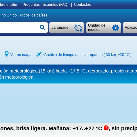
re el sitio
|
Preguntas frecuentes (FAQ)
|
Contactos
ino Unido
Todos los países
Unidad de
Language
Aplica
medida
Ver en mapa
Archivo de tiempo en el aeropuerto ( 33 km,
+20 °C
)
tación meteorológica (19 km) hacía
+17.8 °C
, despejado, presión atmo
ión meteorológica
iones, brisa ligera.
Mañana:
+17..+27
°C
,
sin precip