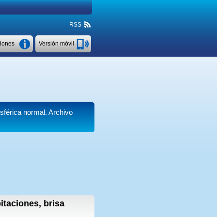
RSS
ciones
Versión móvil
sférica normal. Archivo
itaciones, brisa