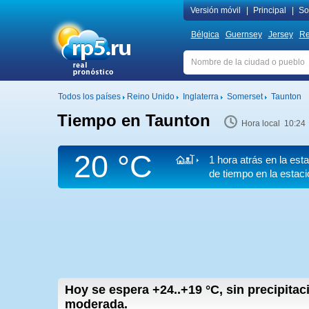
Versión móvil
|
Principal
|
Sob
Bélgica
Guernsey
Jersey
Re
Todos los países
Reino Unido
Inglaterra
Somerset
Taunton
Tiempo en Taunton
Hora local 10:24
20 °C
1 hora atrás en la es
de tiempo en la estac
Hoy se espera
+24..+19
°C
,
sin precipitac
moderada.