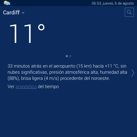
06:53, jueves, 6 de agosto
Cardiff
11
°
En 
33 minutos atrás en el aeropuerto (15 km) hacía
+11 °C
, sin
bri
nubes significativas, presión atmosférica alta, humedad alta
(88%), brisa ligera
(4 m/s)
procedente del noroeste.
Ma
Ver
pronóstico
del tiempo
Ve