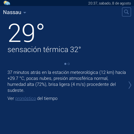
20:37, sabado, 8 de agosto
Nassau
29
°
sensación térmica
32
°
37 minutos atrás en la estación meteorológica (12 km) hacía
En 
+29.7 °C
, pocas nubes, presión atmosférica normal,
bri
humedad alta (72%), brisa ligera
(4 m/s)
procedente del
Ma
sudeste.
mod
Ver
pronóstico
del tiempo
Ve