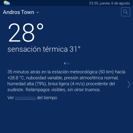
23:35, jueves, 6 de agosto
Andros Town
28
°
sensación térmica
31
°
35 minutos atrás en la estación meteorológica (50 km) hacía
En 
+28.8 °C
, nubosidad variable, presión atmosférica normal,
lige
humedad alta (79%), brisa ligera
(4 m/s)
procedente del
Pas
sudeste. Relámpagos visibles, sin oírse truenos.
Ve
Ver
pronóstico
del tiempo