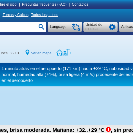
re el sitio
|
Preguntas frecuentes (FAQ)
|
Contactos
Turcas y Caicos
Todos los países
Unidad de
Language
Aplica
medida
 local 22:01
Ver en mapa
1 minuto atrás en el aeropuerto (171 km) hacía
+29 °C
, nubosidad v
normal, humedad alta (74%), brisa ligera
(4 m/s)
procedente del est
en el aeropuerto
ones, brisa moderada.
Mañana:
+32..+29
°C
,
sin pre