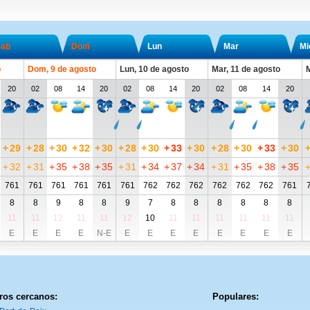
ab
Dom
Lun
Mar
Mi
o
Dom, 9 de agosto
Lun, 10 de agosto
Mar, 11 de agosto
M
20
02
08
14
20
02
08
14
20
02
08
14
20
+
29
+
28
+
30
+
32
+
30
+
28
+
30
+
33
+
30
+
28
+
30
+
33
+
30
+
32
+
31
+
35
+
38
+
35
+
31
+
34
+
37
+
34
+
31
+
35
+
38
+
35
761
761
761
761
761
761
762
762
762
762
762
762
761
8
8
9
8
8
9
7
8
8
8
8
8
8
11
11
12
11
11
12
10
11
11
11
11
11
11
E
E
E
E
N-E
E
E
E
E
E
E
E
E
ros cercanos:
Populares: