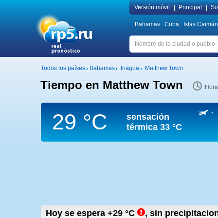
Versión móvil
|
Principal
|
Sob
Bahamas
Cuba
Islas Caimán
Todos los países
Bahamas
Inagua
Matthew Town
Tiempo en Matthew Town
Hora
29 °C
sensación
térmica
33 °C
Hoy se espera
+29
°C
,
sin precipitaci