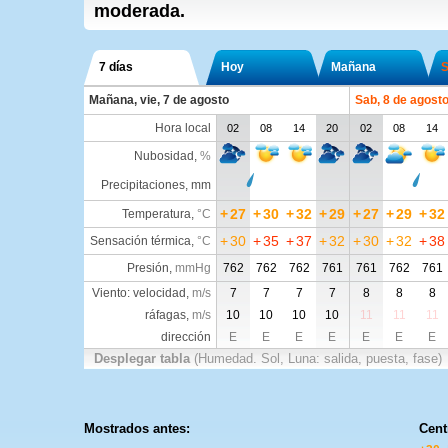
moderada.
7 días
Hoy
Mañana
S
Mañana, vie, 7 de agosto
Sab, 8 de agost
Hora local
02
08
14
20
02
08
14
Nubosidad
,
%
Precipitaciones, mm
+
27
+
30
+
32
+
29
+
27
+
29
+
32
Temperatura
,
°C
+
30
+
35
+
37
+
32
+
30
+
32
+
38
Sensación térmica
,
°C
Presión
,
mmHg
762
762
762
761
761
762
761
Viento: velocidad,
m/s
7
7
7
7
8
8
8
ráfagas,
m/s
10
10
10
10
11
11
11
dirección
E
E
E
E
E
E
E
Desplegar tabla
(Humedad. Sol, Luna: salida, puesta, fase)
Mostrados antes:
Cent