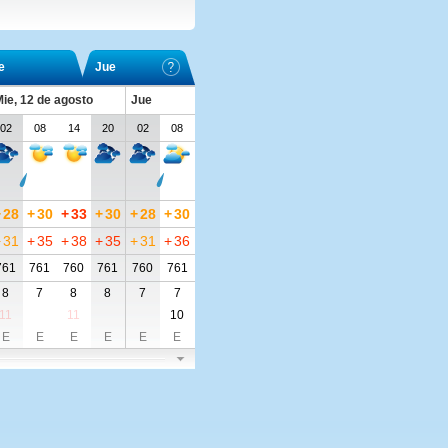
e
Jue
ie, 12 de agosto
Jue
02
08
14
20
02
08
+
28
+
30
+
33
+
30
+
28
+
30
+
31
+
35
+
38
+
35
+
31
+
36
761
761
760
761
760
761
8
7
8
8
7
7
11
11
10
E
E
E
E
E
E