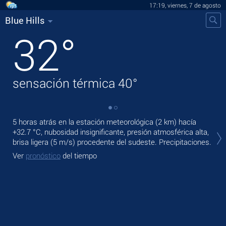
17:19, viernes, 7 de agosto
Blue Hills
32
°
sensación térmica
40
°
5 horas atrás en la estación meteorológica (2 km) hacía
En 
+32.7 °C
, nubosidad insignificante, presión atmosférica alta,
pre
brisa ligera
(5 m/s)
procedente del sudeste. Precipitaciones.
Ma
Ver
pronóstico
del tiempo
Ve