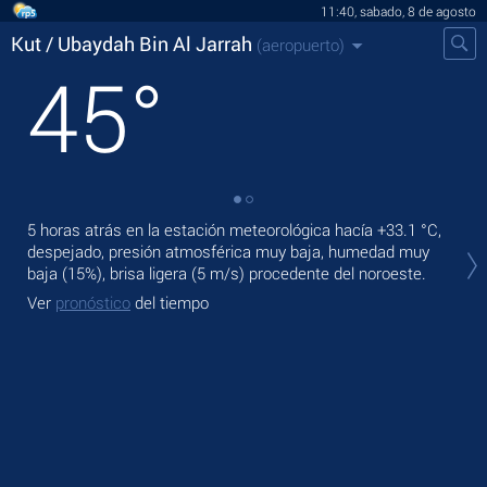
11:40, sabado, 8 de agosto
Kut / Ubaydah Bin Al Jarrah
(aeropuerto)
45
°
5 horas atrás en la estación meteorológica hacía
+33.1 °C
,
En 
despejado, presión atmosférica muy baja, humedad muy
+48
baja (15%), brisa ligera
(5 m/s)
procedente del noroeste.
Ma
Ver
pronóstico
del tiempo
Ve