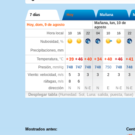
7 días
Hoy
Mañana
M
Mañana, lun, 10 de
Hoy, dom, 9 de agosto
agosto
Hora local
10
16
22
04
10
16
22
Nubosidad
,
%
Precipitaciones, mm
+
39
+
46
+
40
+
34
+
40
+
46
+
41
Temperatura
,
°C
Presión
,
mmHg
748
747
748
748
750
748
748
Viento: velocidad,
m/s
5
3
3
3
2
3
3
ráfagas,
m/s
8
6
dirección
N
N
N-E
N
E
N-E
N-E
Desplegar tabla
(Humedad. Sol, Luna: salida, puesta, fase)
Mostrados antes:
Cent