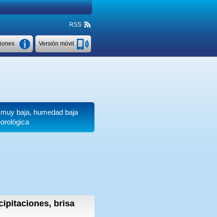
RSS
ciones
Versión móvil
a muy baja, humedad baja
orológica
cipitaciones, brisa