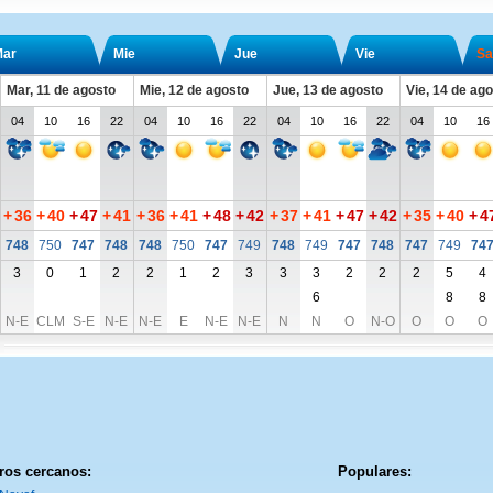
ar
Mie
Jue
Vie
Sa
Mar, 11 de agosto
Mie, 12 de agosto
Jue, 13 de agosto
Vie, 14 de ag
04
10
16
22
04
10
16
22
04
10
16
22
04
10
16
+
36
+
40
+
47
+
41
+
36
+
41
+
48
+
42
+
37
+
41
+
47
+
42
+
35
+
40
+
4
748
750
747
748
748
750
747
749
748
749
747
748
747
749
74
3
0
1
2
2
1
2
3
3
3
2
2
2
5
4
6
8
8
N-E
CLM
S-E
N-E
N-E
E
N-E
N-E
N
N
O
N-O
O
O
O
ros cercanos:
Populares: