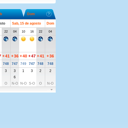
b
Dom
osto
Sab, 15 de agosto
Dom
22
04
10
16
22
04
7
+
41
+
36
+
40
+
47
+
41
+
36
7
748
747
749
747
748
748
3
3
1
3
2
2
6
O
N-O
N-O
S-O
O
N-O