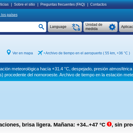
ticias
|
Sobre el sitio
|
Preguntas frecuentes (FAQ)
|
Contactos
 los países
Unidad de
Language
Aplica
medida
Ver en mapa
Archivo de tiempo en el aeropuerto ( 55 km,
+36 °C
)
stación meteorológica hacía
+31.4 °C
, despejado, presión atmosféric
s)
procedente del nornoroeste. Archivo de tiempo en la estación mete
aciones, brisa ligera.
Mañana:
+34..+47
°C
,
sin pre