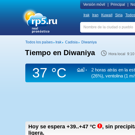
Versión móvil
|
Principal
|
No
Irak
Iran
Kuwait
Siria
Todos
Todos los países
Irak
Cadisia
Diwaniya
Tiempo en Diwaniya
Hora local 9:10
37 °C
2 horas atrás en la e
(26%), ventolina
(1 m/
Hoy se espera
+39..+47
°C
,
sin precipit
ligera.