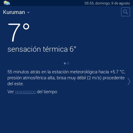
05:55, domingo, 9 de agosto
Kuruman
7
°
sensación térmica
6
°
55 minutos atrás en la estación meteorológica hacía
+5.7 °C
,
En 
presión atmosférica alta, brisa muy débil
(2 m/s)
procedente
bri
del este.
Ma
Ver
pronóstico
del tiempo
Ve