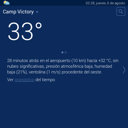
02:28, jueves, 6 de agosto
Camp Victory
33
°
28 minutos atrás en el aeropuerto (10 km) hacía
+32 °C
, sin
En 
nubes significativas, presión atmosférica baja, humedad
prec
baja (21%), ventolina
(1 m/s)
procedente del oeste.
Ma
Ver
pronóstico
del tiempo
Ve