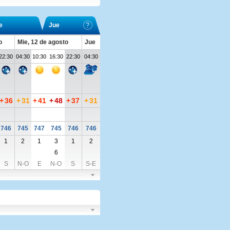
e
Jue
o
Mie, 12 de agosto
Jue
22:30
04:30
10:30
16:30
22:30
04:30
+
36
+
31
+
41
+
48
+
37
+
31
746
745
747
745
746
746
1
2
1
3
1
2
6
S
N-O
E
N-O
S
S-E