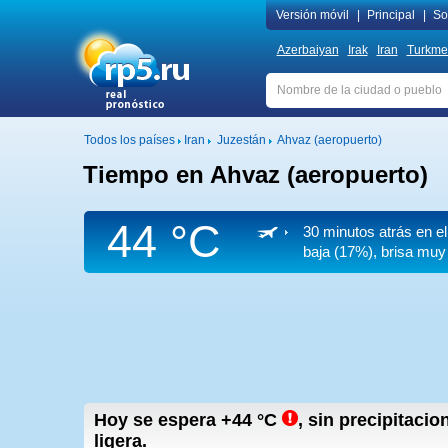
Versión móvil
|
Principal
|
Sob
Azerbaiyan
Irak
Iran
Turkme
Todos los países
Iran
Juzestán
Ahvaz (aeropuerto)
Tiempo en Ahvaz (aeropuerto)
44 °C
30 minutos atrás en e
baja (17%), brisa muy 
Hoy se espera
+44
°C
,
sin precipitacio
ligera.