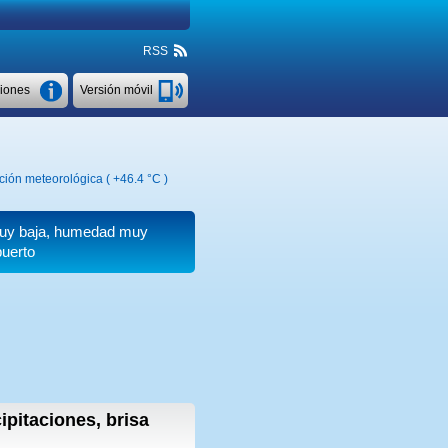
RSS
ciones
Versión móvil
ación meteorológica (
+46.4 °C
)
 muy baja, humedad muy
puerto
ipitaciones, brisa