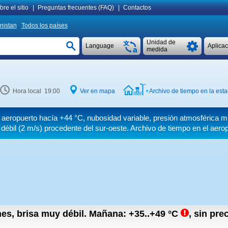
re el sitio
|
Preguntas frecuentes (FAQ)
|
Contactos
nistan
Todos los países
Unidad de
Language
Aplica
medida
Hora local 19:00
Ver en mapa
Archivo de tiempo en la est
l aeropuerto hacía
+44 °C
, nubosidad variable, presión atmosférica
débil
(2 m/s)
procedente del sur-oeste. Archivo de tiempo en el aero
nes, brisa muy débil.
Mañana:
+35..+49
°C
,
sin prec