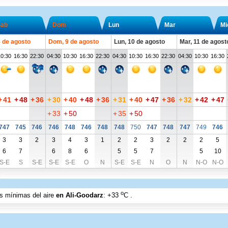
ab
Dom
Lun
Mar
Mi
8 de agosto
Dom, 9 de agosto
Lun, 10 de agosto
Mar, 11 de agost
10:30
16:30
22:30
04:30
10:30
16:30
22:30
04:30
10:30
16:30
22:30
04:30
10:30
16:30
+
41
+
48
+
36
+
30
+
40
+
48
+
36
+
31
+
40
+
47
+
36
+
32
+
42
+
47
+
33
+
50
+
35
+
50
747
745
746
746
748
746
748
748
750
747
748
747
749
746
3
3
2
3
4
3
1
2
2
3
2
2
2
5
6
7
6
8
6
5
5
7
5
10
S-E
S
S-E
S-E
S-E
O
N
S-E
S-E
N
O
N
N-O
N-O
o
as mínimas del aire
en Ali-Goodarz
:
+33
C
.