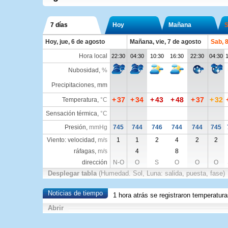
7 días
Hoy
Mañana
S
Hoy, jue, 6 de agosto
Mañana, vie, 7 de agosto
Sab, 
Hora local
22:30
04:30
10:30
16:30
22:30
04:30
Nubosidad
,
%
Precipitaciones, mm
+
37
+
34
+
43
+
48
+
37
+
32
Temperatura
,
°C
Sensación térmica
,
°C
Presión
,
mmHg
745
744
746
744
744
745
Viento: velocidad,
m/s
1
1
2
4
2
2
ráfagas,
m/s
4
8
dirección
N-O
O
S
O
O
O
Desplegar tabla
(Humedad. Sol, Luna: salida, puesta, fase)
Noticias de tiempo
1 hora atrás se registraron temperatur
Abrir