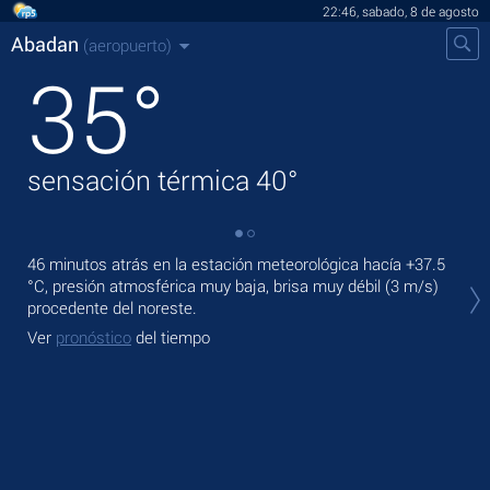
22:46, sabado, 8 de agosto
Abadan
(aeropuerto)
35
°
sensación térmica
40
°
46 minutos atrás en la estación meteorológica hacía
+37.5
En 
°C
, presión atmosférica muy baja, brisa muy débil
(3 m/s)
pre
procedente del noreste.
Pas
Ver
pronóstico
del tiempo
mod
Ve