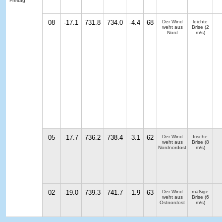
Freitag
08
-17.1
731.8
734.0
-4.4
68
Der Wind
leichte
weht aus
Brise
(2
Nord
m/s)
05
-17.7
736.2
738.4
-3.1
62
Der Wind
frische
weht aus
Brise
(8
Nordnordost
m/s)
02
-19.0
739.3
741.7
-1.9
63
Der Wind
mäßige
weht aus
Brise
(6
Ostnordost
m/s)