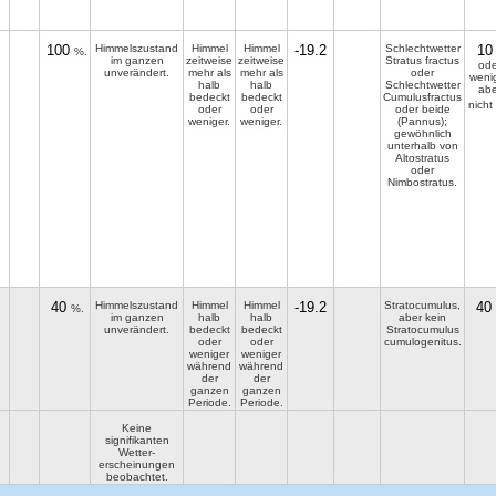
100
Himmelszustand
Himmel
Himmel
-19.2
Schlechtwetter
10
%.
im ganzen
zeitweise
zeitweise
Stratus fractus
ode
unverändert.
mehr als
mehr als
oder
wenig
halb
halb
Schlechtwetter
abe
bedeckt
bedeckt
Cumulusfractus
nicht
oder
oder
oder beide
weniger.
weniger.
(Pannus);
gewöhnlich
unterhalb von
Altostratus
oder
Nimbostratus.
40
Himmelszustand
Himmel
Himmel
-19.2
Stratocumulus,
40
%.
im ganzen
halb
halb
aber kein
unverändert.
bedeckt
bedeckt
Stratocumulus
oder
oder
cumulogenitus.
weniger
weniger
während
während
der
der
ganzen
ganzen
Periode.
Periode.
Keine
signifikanten
Wetter­
erscheinungen
beobachtet.