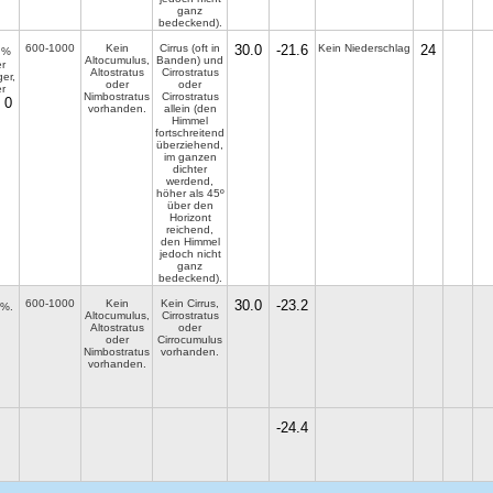
ganz
bedeckend).
600-1000
Kein
Cirrus (oft in
30.0
-21.6
Kein Niederschlag
24
%
Altocumulus,
Banden) und
r
Altostratus
Cirrostratus
er,
oder
oder
r
Nimbostratus
Cirrostratus
0
vorhanden.
allein (den
Himmel
fortschreitend
überziehend,
im ganzen
dichter
werdend,
höher als 45º
über den
Horizont
reichend,
den Himmel
jedoch nicht
ganz
bedeckend).
600-1000
Kein
Kein Cirrus,
30.0
-23.2
%.
Altocumulus,
Cirrostratus
Altostratus
oder
oder
Cirrocumulus
Nimbostratus
vorhanden.
vorhanden.
-24.4