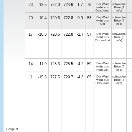
23
-12.5
722.3
724.6
1.7
79
Der Wind
schwache
weht aus
Brise
(4
Ostsüdost
m/s)
20
-10.4
720.6
722.8
0.0
53
Der Wind
schwache
weht aus
Brise
(4
Ost
m/s)
17
-10.8
720.6
722.8
-2.7
57
Der Wind
schwache
weht aus
Brise
(5
Ostnordost
m/s)
14
-11.9
723.3
725.5
-4.2
59
Der Wind
schwache
weht aus
Brise
(5
Nord-Ost
m/s)
11
-15.3
727.5
729.7
-4.3
65
Der Wind
schwache
weht aus
Brise
(4
Ostsüdost
m/s)
7 August,