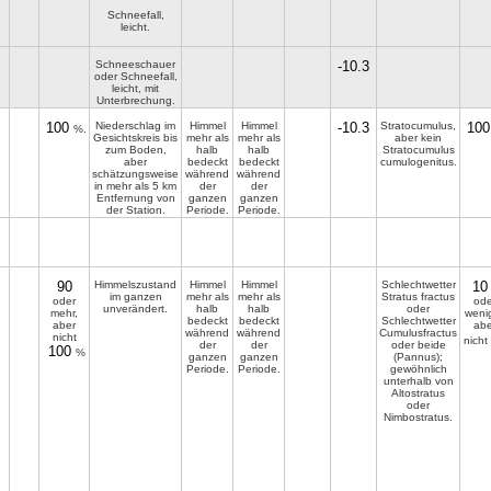
Schneefall,
leicht.
Schneeschauer
-10.3
oder Schneefall,
leicht, mit
Unterbrechung.
100
Niederschlag im
Himmel
Himmel
-10.3
Stratocumulus,
100
%.
Gesichtskreis bis
mehr als
mehr als
aber kein
zum Boden,
halb
halb
Stratocumulus
aber
bedeckt
bedeckt
cumulogenitus.
schätzungsweise
während
während
in mehr als 5 km
der
der
Entfernung von
ganzen
ganzen
der Station.
Periode.
Periode.
90
Himmelszustand
Himmel
Himmel
Schlechtwetter
10
im ganzen
mehr als
mehr als
Stratus fractus
oder
ode
unverändert.
halb
halb
oder
mehr,
wenig
bedeckt
bedeckt
Schlechtwetter
aber
abe
während
während
Cumulusfractus
nicht
nicht
der
der
oder beide
100
%
ganzen
ganzen
(Pannus);
Periode.
Periode.
gewöhnlich
unterhalb von
Altostratus
oder
Nimbostratus.