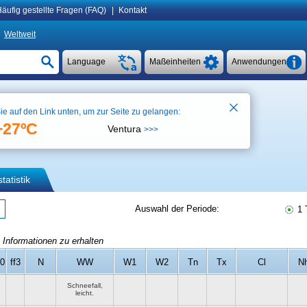
äufig gestellte Fragen (FAQ)
|
Kontakt
Weltweit
Language
Maßeinheiten
Anwendungen
ie auf den Link unten, um zur Seite zu gelangen:
rhersage
+27ºC
Ventura
>>>
tatistik
Auswahl der Periode:
1 
 Informationen zu erhalten
10
ff3
N
WW
W1
W2
Tn
Tx
Cl
N
Schneefall,
leicht.