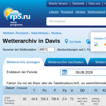
Mobile Version
|
Startseite
|
Über uns
|
H
Litauen
Russland
Ukraine
Weißrussland
Weltweit
Russland
Stadt Moskau
Moskau
Klicken S
Wetterarchiv in Davis
Zur Karte
Wettervo
Nummer der Wetterstation
, Beobachtungen seit 1. Februar 2005
Wetterarchiv anzeigen
Wetterarchiv nachladen
Wetters
Enddatum der Periode:
Fahren Sie mit der Maus über die Tabellenüberschrift, um weiterführende
Datum
/ Ortszeit
T
Po
P
Pa
U
DD
Ff
ff
2026
02
-14.6
724.3
726.6
2.0
72
Der Wind
mäßige
8 August,
weht aus
Brise
(6
Samstag
Ost
m/s)