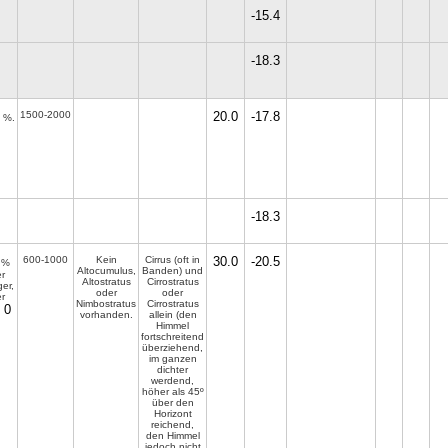
-15.4
-18.3
1500-2000
20.0
-17.8
%.
-18.3
600-1000
Kein
Cirrus (oft in
30.0
-20.5
%
Altocumulus,
Banden) und
r
Altostratus
Cirrostratus
er,
oder
oder
r
Nimbostratus
Cirrostratus
0
vorhanden.
allein (den
Himmel
fortschreitend
überziehend,
im ganzen
dichter
werdend,
höher als 45º
über den
Horizont
reichend,
den Himmel
jedoch nicht