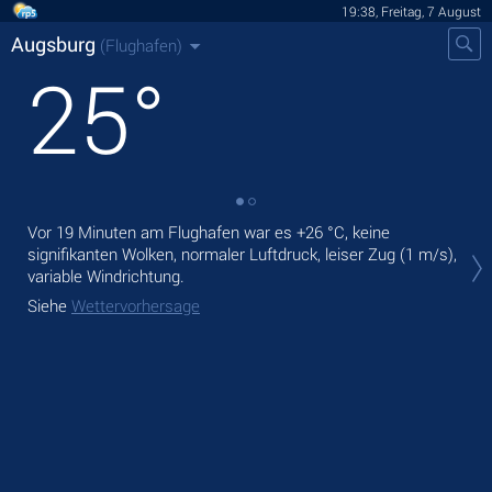
19:38, Freitag, 7 August
Augsburg
(Flughafen)
25
°
Vor 19 Minuten am Flughafen war es
+26 °C
, keine
Heu
signifikanten Wolken, normaler Luftdruck, leiser Zug
(1 m/s)
,
Nie
variable Windrichtung.
Mor
Siehe
Wettervorhersage
Sie