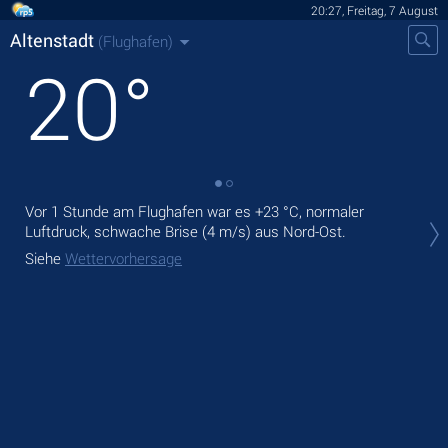
20:27, Freitag, 7 August
Altenstadt
(Flughafen)
20
°
Vor 1 Stunde am Flughafen war es
+23 °C
, normaler
Heu
Luftdruck, schwache Brise
(4 m/s)
aus Nord-Ost.
ohn
Siehe
Wettervorhersage
Mor
Sie