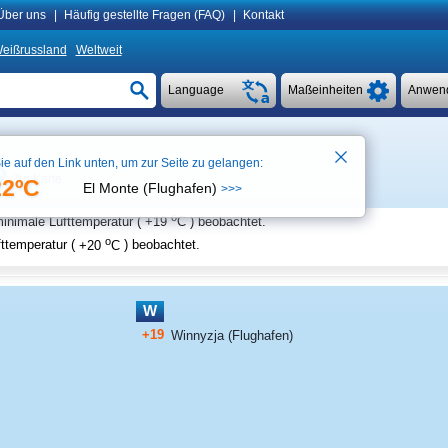
Über uns
|
Häufig gestellte Fragen (FAQ)
|
Kontakt
eißrussland
Weltweit
Language
Maßeinheiten
Anwen
ie auf den Link unten, um zur Seite zu gelangen:
Zur Karte
22ºC
El Monte (Flughafen)
>>>
o
inimale Lufttemperatur (
+19
C
) beobachtet.
o
ttemperatur (
+20
C
) beobachtet.
W
+19
Winnyzja (Flughafen)