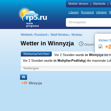
Mobile Version
|
Startseite
|
Litauen
Russland
Ukraine
W
Weltweit
Russland
Stadt Moskau
Moskau
Klicken S
Wetter in Winnyzja
Ortszeit 14:24
+
Wetternachrichten
Vor 2 Stunden wurde
in Winnyzja
die m
Vor 2 Stunden wurde
in Mohyliw-Podilskyj
die maximale Luf
Verbergen
W
+19
Winnyzja