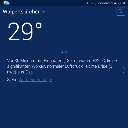
13:26, Sonntag, 9 August
Walpertskirchen
29
°
Vor 36 Minuten am Flughafen (18 km) war es
+32 °C
, keine
Heu
signifikanten Wolken, normaler Luftdruck, leichte Brise
(3
Nie
m/s)
aus Ost.
Mor
Siehe
Wettervorhersage
Sie