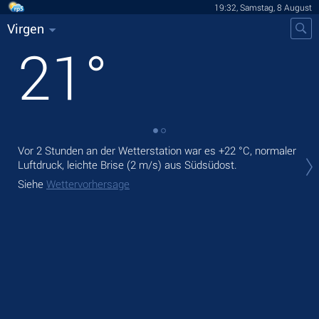
19:32, Samstag, 8 August
Virgen
21
°
Vor 2 Stunden an der Wetterstation war es
+22 °C
, normaler
Heu
Luftdruck, leichte Brise
(2 m/s)
aus Südsüdost.
leis
Siehe
Wettervorhersage
Mor
Sie