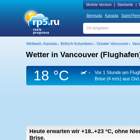
Mobile Version
|
Startseite
|
Bermuda
Kanada
Saint-Pier
Weltweit
Kanada
Britisch-Kolumbien
Greater Vancouver
Vanc
Wetter in Vancouver (Flughafen
18 °C
Vor 1 Stunde am Flug
Brise
(4 m/s)
aus Ost.
Heute erwarten wir
+18..+23
°C
,
ohne Nied
Brise.