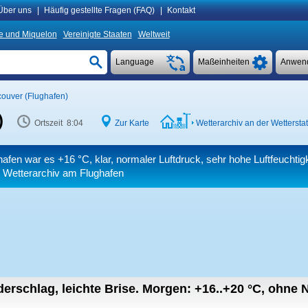
Über uns
|
Häufig gestellte Fragen (FAQ)
|
Kontakt
re und Miquelon
Vereinigte Staaten
Weltweit
Language
Maßeinheiten
Anwen
ouver (Flughafen)
)
Ortszeit 8:04
Zur Karte
Wetterarchiv an der Wetterstat
hafen war es
+16 °C
, klar, normaler Luftdruck, sehr hohe Luftfeucht
 Wetterarchiv am Flughafen
erschlag, leichte Brise.
Morgen:
+16..+20
°C
,
ohne N