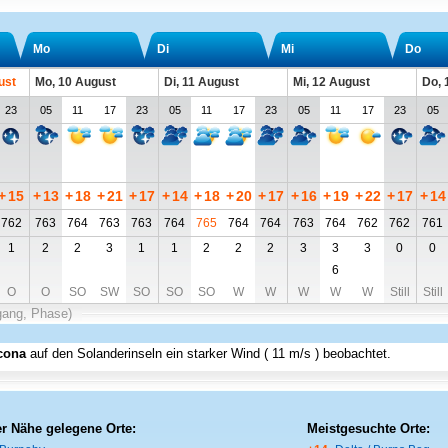
Mo
Di
Mi
Do
ust
Mo, 10 August
Di, 11 August
Mi, 12 August
Do, 
23
05
11
17
23
05
11
17
23
05
11
17
23
05
+
15
+
13
+
18
+
21
+
17
+
14
+
18
+
20
+
17
+
16
+
19
+
22
+
17
+
14
762
763
764
763
763
764
765
764
764
763
764
762
762
761
1
2
2
3
1
1
2
2
2
3
3
3
0
0
6
O
O
SO
SW
SO
SO
SO
W
W
W
W
W
Still
Still
gang, Phase)
cona
auf den Solanderinseln
ein starker Wind (
11 m/s
) beobachtet.
er Nähe gelegene Orte:
Meistgesuchte Orte: