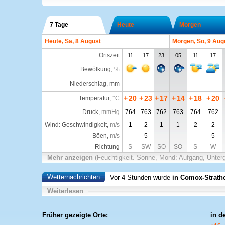
7 Tage
Heute
Morgen
Heute, Sa, 8 August
Morgen, So, 9 Aug
Ortszeit
11
17
23
05
11
17
Bewölkung
,
%
Niederschlag, mm
+
20
+
23
+
17
+
14
+
18
+
20
Temperatur
,
°C
Druck
,
mmHg
764
763
762
763
764
762
Wind: Geschwindigkeit,
m/s
1
2
1
1
2
2
Böen,
m/s
5
5
Richtung
S
SW
SO
SO
S
W
Mehr anzeigen
(Feuchtigkeit. Sonne, Mond: Aufgang, Unter
Wetternachrichten
Vor 4 Stunden wurde
in Comox-Strath
Weiterlesen
Früher gezeigte Orte:
in d