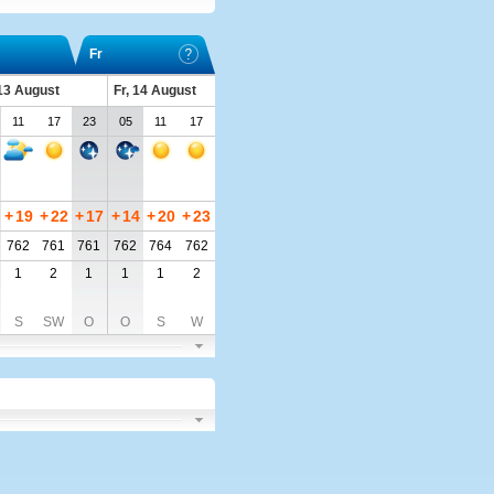
Fr
13 August
Fr, 14 August
11
17
23
05
11
17
+
19
+
22
+
17
+
14
+
20
+
23
762
761
761
762
764
762
1
2
1
1
1
2
S
SW
O
O
S
W