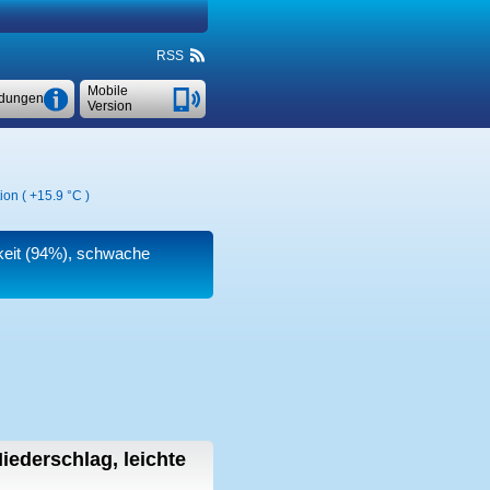
RSS
Mobile
dungen
Version
ion (
+15.9 °C
)
igkeit (94%), schwache
iederschlag, leichte