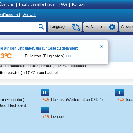
Über uns
|
Häufig gestellte Fragen (FAQ)
|
Kontakt
eißrussland
Weltweit
Language
Maßeinheiten
Anwen
ie auf den Link unten, um zur Seite zu gelangen:
Zur Karte
23ºC
Fullerton (Flughafen)
>>>
o
la
die minimale Lufttemperatur (
+13
C
) beobachtet.
o
ttemperatur (
+17
C
) beobachtet.
H
I
+16
+15
lmi (Flughafen)
Helsinki (Wetterstation 02934)
Isos
ntaa (Flughafen)
I
+15
Isosaari