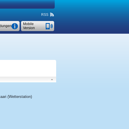
RSS
Mobile
dungen
Version
aari (Wetterstation)