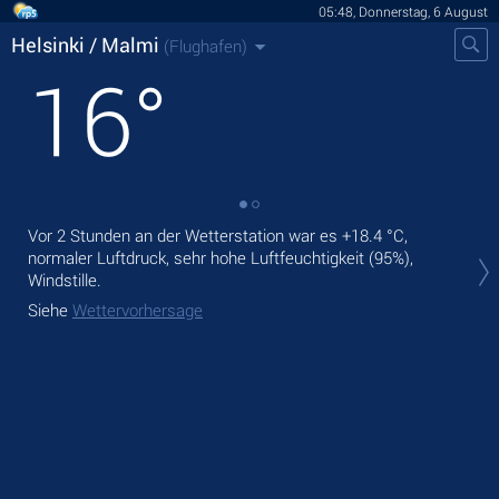
05:48, Donnerstag, 6 August
Helsinki / Malmi
(Flughafen)
16
°
Vor 2 Stunden an der Wetterstation war es
+18.4 °C
,
Heu
normaler Luftdruck, sehr hohe Luftfeuchtigkeit (95%),
°C
,
Windstille.
Mor
Siehe
Wettervorhersage
Sie