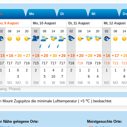
o
Mo
Di
Mi
D
o, 9 August
Mo, 10 August
Di, 11 August
Mi, 12 August
02
08
14
20
02
08
14
20
02
08
14
20
02
08
14
15
+
16
+
30
+
27
+
18
+
20
+
30
+
26
+
19
+
20
+
28
+
26
+
16
+
17
+
2
17
717
717
716
715
717
717
717
718
719
719
719
719
721
72
1
1
0
2
2
1
4
2
2
1
2
1
1
1
3
3
5
10
7
6
4
9
O
SO
NO
O
SW
S
W
SW
SW
SW
N
N
NO
NO
NO
gang, Phase)
o
 Mount Zugspitze
die minimale Lufttemperatur (
+5
C
) beobachtet.
er Nähe gelegene Orte:
Meistgesuchte Orte: