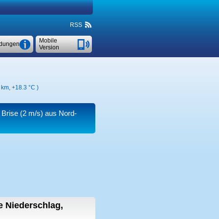
RSS
Mobile
dungen
Version
3 km,
+18.3 °C
)
 Brise
(2 m/s)
aus Nord-
 Niederschlag,