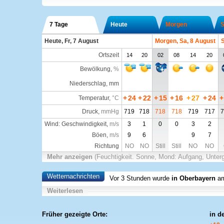
7 Tage
Heute
Morgen
S
Heute, Fr, 7 August
Morgen, Sa, 8 August
S
Ortszeit
14
20
02
08
14
20
Bewölkung
,
%
Niederschlag, mm
+
24
+
22
+
15
+
16
+
27
+
24
+
Temperatur
,
°C
Druck
,
mmHg
719
718
718
718
719
717
7
Wind: Geschwindigkeit,
m/s
3
1
0
0
3
2
Böen,
m/s
9
6
9
7
Richtung
NO
NO
Still
Still
NO
NO
Mehr anzeigen
(Feuchtigkeit. Sonne, Mond: Aufgang, Unter
Wetternachrichten
Vor 3 Stunden wurde
in Oberbayern
am
Weiterlesen
Früher gezeigte Orte:
in d