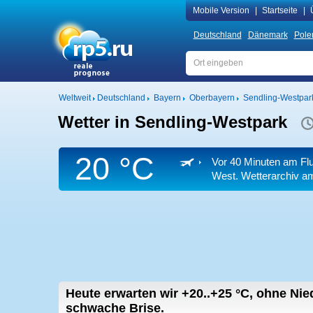
Mobile Version
|
Startseite
|
Deutschland
Dänemark
Pole
Weltweit
Deutschland
Bayern
Oberbayern
Sendling-Westpar
Wetter in Sendling-Westpark
20 °C
Vor 40 Minuten am Fl
West. Wetterarchiv a
Heute erwarten wir
+20..+25
°C
,
ohne Nied
schwache Brise.