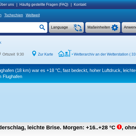
Über uns
|
Häufig gestellte Fragen (FAQ)
|
Kontakt
n
Tschechien
Weltweit
Language
Maßeinheiten
Anwen
k
Ortszeit 9:30
Zur Karte
Wetterarchiv an der Wetterstation ( 3
ughafen (18 km) war es
+18 °C
, fast bedeckt, hoher Luftdruck, leichte
m Flughafen
erschlag, leichte Brise.
Morgen:
+16..+28
°C
,
ohne