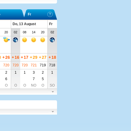
o
Fr
Do, 13 August
Fr
20
02
08
14
20
02
8
+
26
+
16
+
17
+
29
+
27
+
18
1
720
720
720
721
719
718
2
1
1
3
2
1
6
7
5
O
O
O
NO
O
SO