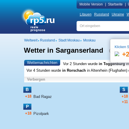
Mobile Version
|
Startseite
|
Litauen
Russland
Ukraine
W
Weltweit
Russland
Stadt Moskau
Moskau
Klicken S
Wetter in Sarganserland
Ortszeit
+
Wetternachrichten
Vor 2 Stunden wurde
in Toggenburg
i
Vor 4 Stunden wurde
in Rorschach
in Altenrhein (Flughafen)
d
Verbergen
B
S
+18
+18
Bad Ragaz
+11
P
+18
Pizolpark