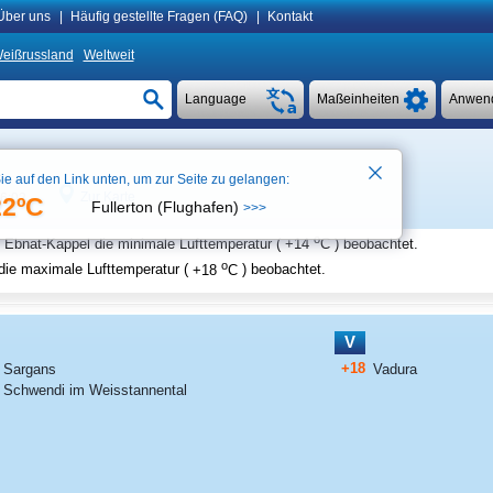
Über uns
|
Häufig gestellte Fragen (FAQ)
|
Kontakt
eißrussland
Weltweit
Language
Maßeinheiten
Anwen
ie auf den Link unten, um zur Seite zu gelangen:
Zur Karte
 6:02
22ºC
Fullerton (Flughafen)
>>>
o
n Ebnat-Kappel
die minimale Lufttemperatur (
+14
C
) beobachtet.
o
ie maximale Lufttemperatur (
+18
C
) beobachtet.
V
+18
Sargans
Vadura
Schwendi im Weisstannental