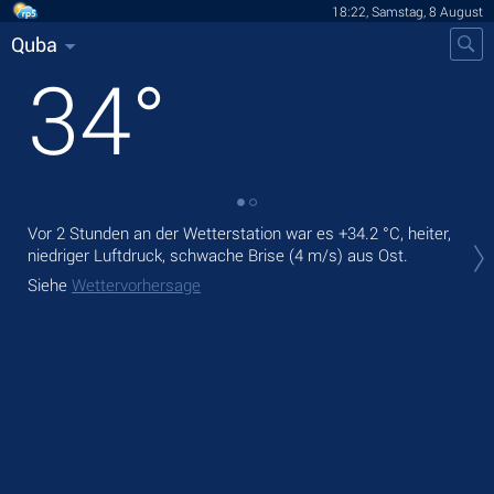
18:22, Samstag, 8 August
Quba
34
°
Vor 2 Stunden an der Wetterstation war es
+34.2 °C
, heiter,
Heu
niedriger Luftdruck, schwache Brise
(4 m/s)
aus Ost.
Nie
Siehe
Wettervorhersage
Mor
Sie