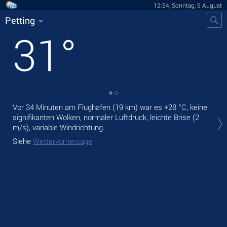
12:54, Sonntag, 9 August
Petting
31
°
Vor 34 Minuten am Flughafen (19 km) war es
+28 °C
, keine
Heu
signifikanten Wolken, normaler Luftdruck, leichte Brise
(2
Nie
m/s)
, variable Windrichtung.
Mor
Siehe
Wettervorhersage
Sie