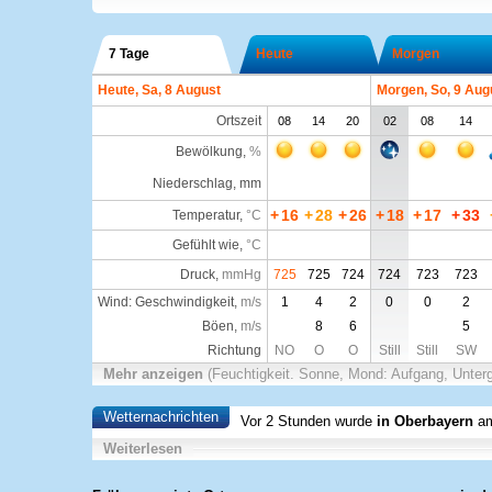
7 Tage
Heute
Morgen
Heute, Sa, 8 August
Morgen, So, 9 Aug
Ortszeit
08
14
20
02
08
14
Bewölkung
,
%
Niederschlag, mm
+
16
+
28
+
26
+
18
+
17
+
33
Temperatur
,
°C
Gefühlt wie
,
°C
Druck
,
mmHg
725
725
724
724
723
723
Wind: Geschwindigkeit,
m/s
1
4
2
0
0
2
Böen,
m/s
8
6
5
Richtung
NO
O
O
Still
Still
SW
Mehr anzeigen
(Feuchtigkeit. Sonne, Mond: Aufgang, Unter
Wetternachrichten
Vor 2 Stunden wurde
in Oberbayern
am
Weiterlesen