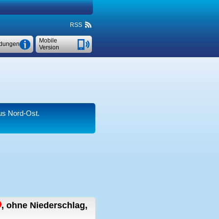
RSS
Mobile
dungen
Version
s Nord-Ost.
,
ohne Niederschlag,