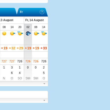
Fr
13 August
Fr, 14 August
08
14
20
02
08
14
+
19
+
32
+
29
+
19
+
19
+
33
727
727
726
726
726
726
1
3
1
0
0
2
6
4
5
N
O
SO
Still
Still
O