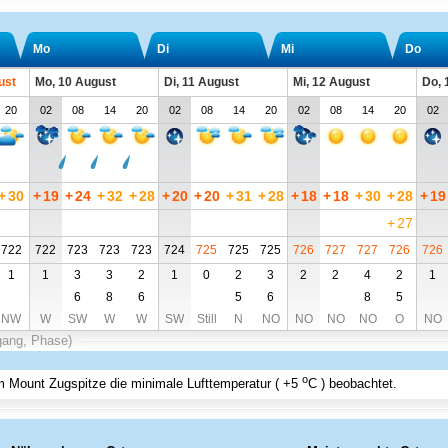
Mo
Di
Mi
Do
ust
Mo, 10 August
Di, 11 August
Mi, 12 August
Do, 
20
02
08
14
20
02
08
14
20
02
08
14
20
02
+
30
+
19
+
24
+
32
+
28
+
20
+
20
+
31
+
28
+
18
+
18
+
30
+
28
+
19
+
27
722
722
723
723
723
724
725
725
725
726
727
727
726
726
1
1
3
3
2
1
0
2
3
2
2
4
2
1
6
8
6
5
6
8
5
NW
W
SW
W
W
SW
Still
N
NO
NO
NO
NO
O
NO
gang, Phase)
o
 Mount Zugspitze
die minimale Lufttemperatur (
+5
C
) beobachtet.