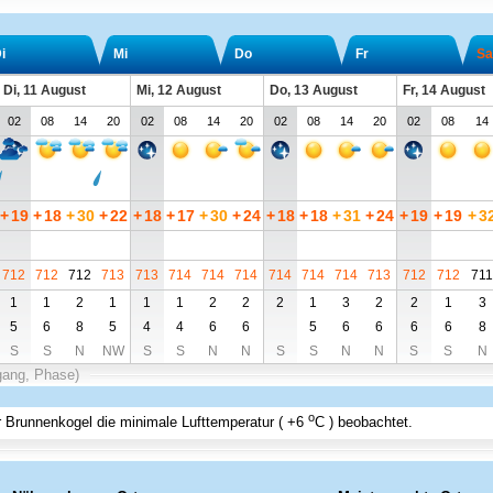
i
Mi
Do
Fr
Sa
Di, 11 August
Mi, 12 August
Do, 13 August
Fr, 14 August
02
08
14
20
02
08
14
20
02
08
14
20
02
08
14
+
19
+
18
+
30
+
22
+
18
+
17
+
30
+
24
+
18
+
18
+
31
+
24
+
19
+
19
+
3
712
712
712
713
713
714
714
714
714
714
714
713
712
712
711
1
1
2
1
1
1
2
2
2
1
3
2
2
1
3
5
6
8
5
4
4
6
6
5
6
6
6
6
8
S
S
N
NW
S
S
N
N
S
S
N
N
S
S
N
gang, Phase)
o
er Brunnenkogel
die minimale Lufttemperatur (
+6
C
) beobachtet.