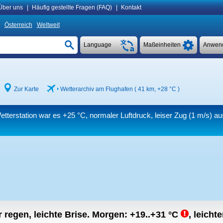
Über uns
|
Häufig gestellte Fragen (FAQ)
|
Kontakt
Österreich
Weltweit
Language
Maßeinheiten
Anwen
Zur Karte
Wetterarchiv am Flughafen ( 41 km,
+28 °C
)
etterstation war es
+25 °C
, normaler Luftdruck, leiser Zug
(1 m/s)
aus
r regen, leichte Brise.
Morgen:
+19..+31
°C
,
leichte