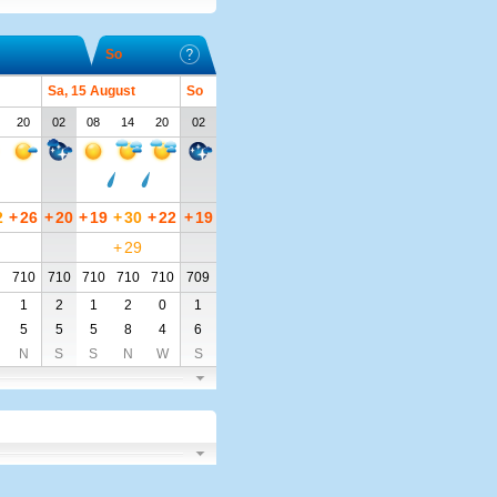
So
Sa, 15 August
So
20
02
08
14
20
02
2
+
26
+
20
+
19
+
30
+
22
+
19
+
29
710
710
710
710
710
709
1
2
1
2
0
1
5
5
5
8
4
6
N
S
S
N
W
S