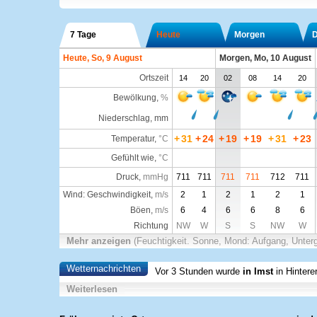
7 Tage
Heute
Morgen
D
Heute, So, 9 August
Morgen, Mo, 10 August
Ortszeit
14
20
02
08
14
20
Bewölkung
,
%
Niederschlag, mm
+
31
+
24
+
19
+
19
+
31
+
23
Temperatur
,
°C
Gefühlt wie
,
°C
Druck
,
mmHg
711
711
711
711
712
711
Wind: Geschwindigkeit,
m/s
2
1
2
1
2
1
Böen,
m/s
6
4
6
6
8
6
Richtung
NW
W
S
S
NW
W
Mehr anzeigen
(Feuchtigkeit. Sonne, Mond: Aufgang, Unter
Wetternachrichten
Vor 3 Stunden wurde
in Imst
in Hinter
Weiterlesen