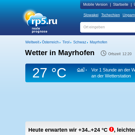
Mobile Version
|
Startseite
|
Slowakei
Tschechien
Ungarn
Weltweit
Österreich
Tirol
Schwaz
Mayrhofen
Wetter in Mayrhofen
Ortszeit 12:20
27 °C
Vor 1 Stunde an der W
an der Wetterstation
Heute erwarten wir
+34..+24
°C
,
leichte