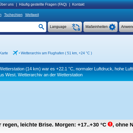
Über uns
|
Häufig gestellte Fragen (FAQ)
|
Kontakt
n
Tschechien
Weltweit
Language
Maßeinheiten
Anwen
Karte
Wetterarchiv am Flughafen ( 51 km,
+24 °C
)
Wetterstation (14 km) war es
+22.1 °C
, normaler Luftdruck, hohe Luft
s West. Wetterarchiv an der Wetterstation
r regen, leichte Brise.
Morgen:
+17..+30
°C
,
ohne N