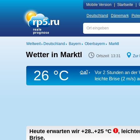
Mobile Version
|
Startseite
|
Deutschland
Dänemark
Pole
Weltweit
Deutschland
Bayern
Oberbayern
Marktl
Wetter in Marktl
Ortszeit 13:31
Zur 
26 °C
Vor 2 Stunden an der 
leichte Brise
(2 m/s)
au
Heute erwarten wir
+28..+25
°C
,
leichte
Brise.