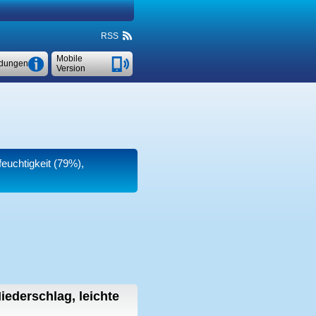
RSS
Mobile
dungen
Version
feuchtigkeit (79%),
iederschlag, leichte