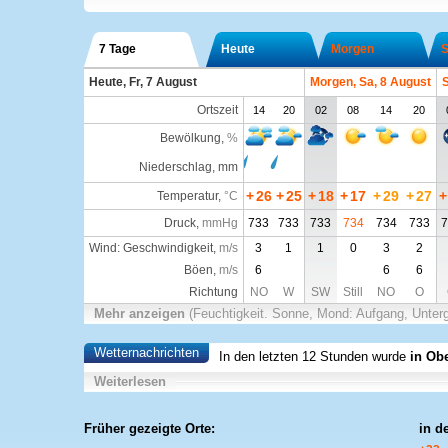
7 Tage
Heute
Morgen
S
Heute, Fr, 7 August
Morgen, Sa, 8 August
S
Ortszeit
14
20
02
08
14
20
Bewölkung
,
%
Niederschlag, mm
+
26
+
25
+
18
+
17
+
29
+
27
+
Temperatur
,
°C
Druck
,
mmHg
733
733
733
734
734
733
7
Wind: Geschwindigkeit,
m/s
3
1
1
0
3
2
Böen,
m/s
6
6
6
Richtung
NO
W
SW
Still
NO
O
Mehr anzeigen
(Feuchtigkeit. Sonne, Mond: Aufgang, Unter
Wetternachrichten
In den letzten 12 Stunden wurde
in Ob
Weiterlesen
Früher gezeigte Orte:
in d