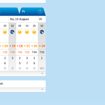
o
Fr
Do, 13 August
Fr
20
02
08
14
20
02
0
+
28
+
19
+
18
+
31
+
30
+
19
6
735
736
736
735
734
733
2
3
2
3
2
1
6
5
7
6
O
O
O
O
O
NO
et.