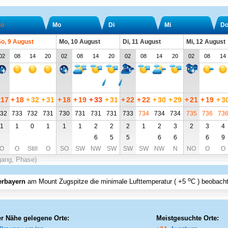
o
Mo
Di
Mi
D
o, 9 August
Mo, 10 August
Di, 11 August
Mi, 12 August
02
08
14
20
02
08
14
20
02
08
14
20
02
08
14
17
+
18
+
32
+
31
+
18
+
19
+
33
+
31
+
22
+
22
+
30
+
29
+
21
+
19
+
3
32
733
732
731
730
731
731
731
733
734
734
734
735
736
73
1
1
0
1
1
1
2
2
2
1
2
3
2
3
4
6
5
5
6
6
6
9
O
O
Still
O
SO
SW
NW
SW
SW
SW
NW
N
NO
O
O
gang, Phase)
o
erbayern
am Mount Zugspitze
die minimale Lufttemperatur (
+5
C
) beobacht
er Nähe gelegene Orte:
Meistgesuchte Orte: