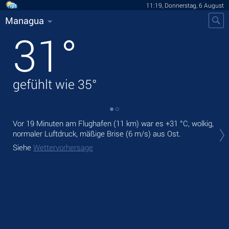
11:19, Donnerstag, 6 August
Managua
31
°
gefühlt wie
35
°
Vor 19 Minuten am Flughafen (11 km) war es
+31 °C
, wolkig,
Heu
normaler Luftdruck, mäßige Brise
(6 m/s)
aus Ost.
Nie
Siehe
Wettervorhersage
Mor
Sie