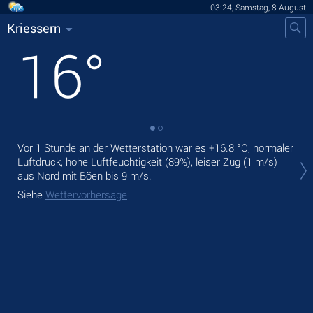
03:24, Samstag, 8 August
Kriessern
16
°
Vor 1 Stunde an der Wetterstation war es
+16.8 °C
, normaler
Heu
Luftdruck, hohe Luftfeuchtigkeit (89%), leiser Zug
(1 m/s)
Nie
aus Nord
mit Böen bis 9 m/s
.
Mor
Siehe
Wettervorhersage
Sie