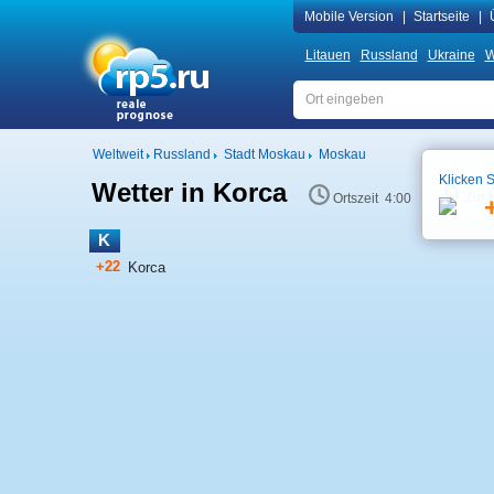
Mobile Version
|
Startseite
|
Litauen
Russland
Ukraine
W
Weltweit
Russland
Stadt Moskau
Moskau
Klicken S
Wetter in Korca
Zur 
Ortszeit 4:00
K
+22
Korca