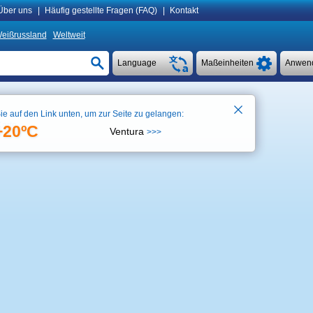
Über uns
|
Häufig gestellte Fragen (FAQ)
|
Kontakt
eißrussland
Weltweit
Language
Maßeinheiten
Anwen
ie auf den Link unten, um zur Seite zu gelangen:
Karte
+20ºC
Ventura
>>>