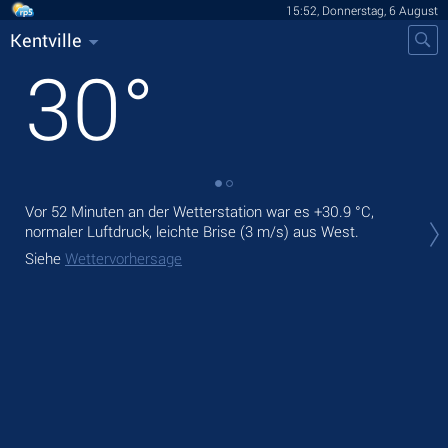
15:52, Donnerstag, 6 August
Kentville
30
°
Vor 52 Minuten an der Wetterstation war es
+30.9 °C
,
Heu
normaler Luftdruck, leichte Brise
(3 m/s)
aus West.
Nie
Siehe
Wettervorhersage
Mor
Sie