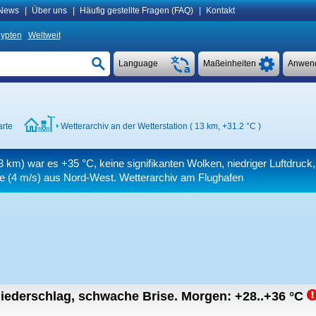
News
|
Über uns
|
Häufig gestellte Fragen (FAQ)
|
Kontakt
ypten
Weltweit
Language
Maßeinheiten
Anwen
arte
Wetterarchiv an der Wetterstation ( 13 km,
+31.2 °C
)
13 km) war es
+35 °C
, keine signifikanten Wolken, niedriger Luftdruck,
e
(4 m/s)
aus Nord-West. Wetterarchiv am Flughafen
iederschlag, schwache Brise.
Morgen:
+28..+36
°C