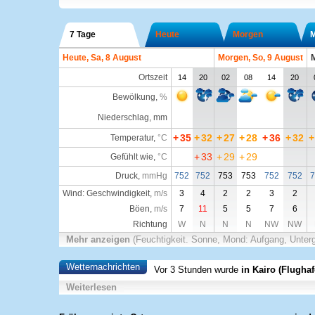
7 Tage
Heute
Morgen
Heute, Sa, 8 August
Morgen, So, 9 August
M
Ortszeit
14
20
02
08
14
20
Bewölkung
,
%
Niederschlag, mm
+
35
+
32
+
27
+
28
+
36
+
32
+
Temperatur
,
°C
+
33
+
29
+
29
Gefühlt wie
,
°C
Druck
,
mmHg
752
752
753
753
752
752
7
Wind: Geschwindigkeit,
m/s
3
4
2
2
3
2
Böen,
m/s
7
11
5
5
7
6
Richtung
W
N
N
N
NW
NW
Mehr anzeigen
(Feuchtigkeit. Sonne, Mond: Aufgang, Unter
Wetternachrichten
Vor 3 Stunden wurde
in Kairo (Flughaf
Weiterlesen