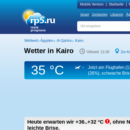
Mobile Version
|
Startseite
|
Israel
Jordanien
Libanon
Äg
Weltweit
Ägypten
Al-Qahira
Kairo
Wetter in Kairo
Ortszeit 13:30
Zur K
35 °C
Jetzt am Flughafen (
(26%), schwache Bris
Heute erwarten wir
+36..+32
°C
,
ohne N
leichte Brise.