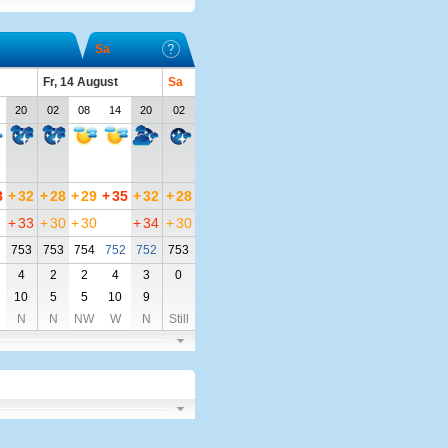
Sa
Fr, 14 August
Sa
20
02
08
14
20
02
8
+
32
+
28
+
29
+
35
+
32
+
28
+
33
+
30
+
30
+
34
+
30
3
753
753
754
752
752
753
4
2
2
4
3
0
10
5
5
10
9
N
N
NW
W
N
Still