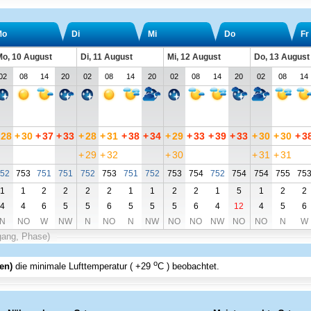
Mo
Di
Mi
Do
Fr
o, 10 August
Di, 11 August
Mi, 12 August
Do, 13 August
02
08
14
20
02
08
14
20
02
08
14
20
02
08
14
28
+
30
+
37
+
33
+
28
+
31
+
38
+
34
+
29
+
33
+
39
+
33
+
30
+
30
+
3
+
29
+
32
+
30
+
31
+
31
52
753
751
751
752
753
751
752
753
754
752
754
754
755
75
1
1
2
2
2
2
1
1
2
2
1
5
1
2
2
4
4
6
5
5
6
5
5
5
6
4
12
4
5
6
N
NO
W
NW
N
NO
N
NW
NO
NO
NW
NO
NO
N
W
gang, Phase)
o
en)
die minimale Lufttemperatur (
+29
C
) beobachtet.