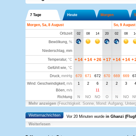
7 Tage
Heute
Morgen
S
Morgen, Sa, 8 August
So, 9 August
Ortszeit
02
08
14
20
02
08
1
Bewölkung
,
%
Niederschlag, mm
+
14
+
14
+
26
+
17
+
14
+
14
+
Temperatur
,
°C
Gefühlt wie
,
°C
Druck
,
mmHg
670
671
672
670
669
669
6
Wind: Geschwindigkeit,
m/s
1
2
6
2
2
3
Böen,
m/s
11
Richtung
N
NO
NO
O
N
NO
N
Mehr anzeigen
(Feuchtigkeit. Sonne, Mond: Aufgang, Unter
Wetternachrichten
Vor 20 Minuten wurde
in Ghanzi (Flug
Weiterlesen