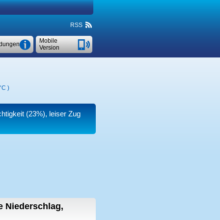
RSS
Mobile
dungen
Version
°C
)
chtigkeit (23%), leiser Zug
 Niederschlag,