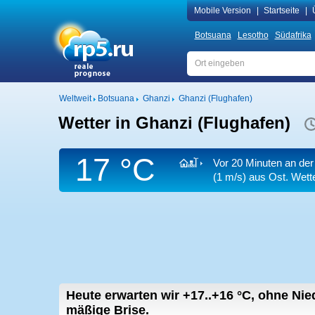
Mobile Version
|
Startseite
|
Botsuana
Lesotho
Südafrika
Weltweit
Botsuana
Ghanzi
Ghanzi (Flughafen)
Wetter in Ghanzi (Flughafen)
17 °C
Vor 20 Minuten an der
(1 m/s)
aus Ost. Wette
Heute erwarten wir
+17..+16
°C
,
ohne Nied
mäßige Brise.