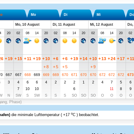
o
Mo
Di
Mi
D
Mo, 10 August
Di, 11 August
Mi, 12 August
Do,
4
20
02
08
14
20
02
08
14
20
02
08
14
20
02
26
+
19
+
15
+
11
+
19
+
10
+
6
+
6
+
19
+
14
+
10
+
13
+
24
+
17
+
1
+
8
+
5
+
5
+
9
70
667
667
668
669
669
669
670
671
670
670
672
672
672
673
4
3
4
6
6
4
2
2
2
1
2
4
7
5
6
7
10
10
6
11
8
9
W
N
SW
S
SW
S
S
S
SO
SO
SO
O
O
O
O
gang, Phase)
o
hafen)
die minimale Lufttemperatur (
+17
C
) beobachtet.