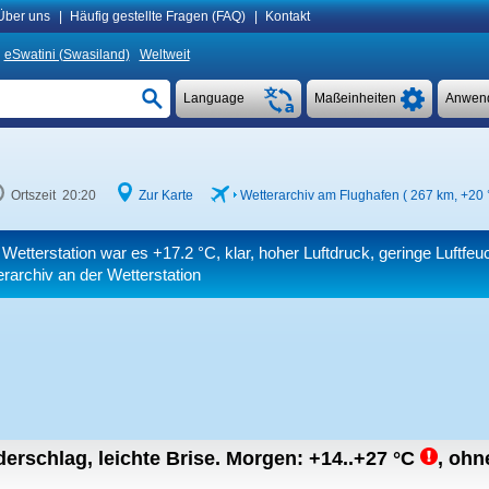
Über uns
|
Häufig gestellte Fragen (FAQ)
|
Kontakt
eSwatini (Swasiland)
Weltweit
Language
Maßeinheiten
Anwen
Ortszeit 20:20
Zur Karte
Wetterarchiv am Flughafen ( 267 km,
+20 
 Wetterstation war es
+17.2 °C
, klar, hoher Luftdruck, geringe Luftfeu
rarchiv an der Wetterstation
erschlag, leichte Brise.
Morgen:
+14..+27
°C
,
ohne