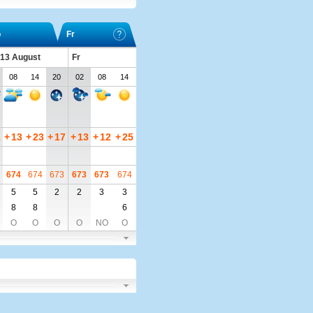
o
Fr
 13 August
Fr
08
14
20
02
08
14
1
+
13
+
23
+
17
+
13
+
12
+
25
674
674
673
673
673
674
5
5
2
2
3
3
8
8
6
O
O
O
O
NO
O