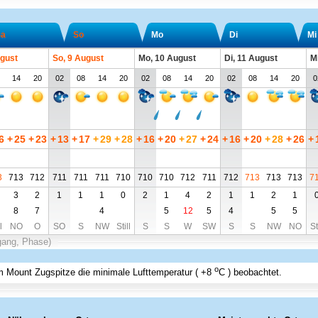
a
So
Mo
Di
Mi
ugust
So, 9 August
Mo, 10 August
Di, 11 August
M
14
20
02
08
14
20
02
08
14
20
02
08
14
20
0
6
+
25
+
23
+
13
+
17
+
29
+
28
+
16
+
20
+
27
+
24
+
16
+
20
+
28
+
26
+
3
713
712
711
711
711
710
710
710
712
711
712
713
713
713
7
3
2
1
1
1
0
2
1
4
2
1
1
2
1
8
7
4
5
12
5
4
5
5
l
NO
O
SO
S
NW
Still
S
S
W
SW
S
S
NW
NO
St
gang, Phase)
o
 Mount Zugspitze
die minimale Lufttemperatur (
+8
C
) beobachtet.