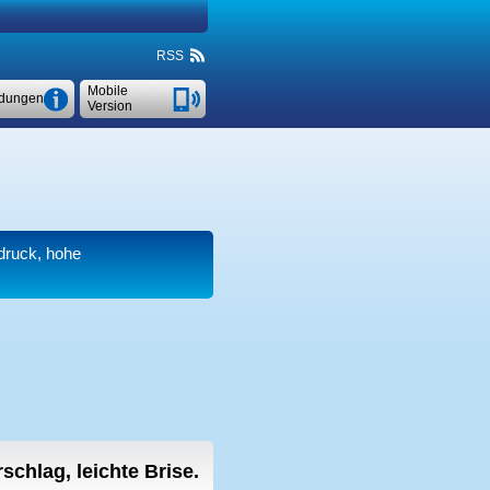
RSS
Mobile
dungen
Version
tdruck, hohe
schlag, leichte Brise.