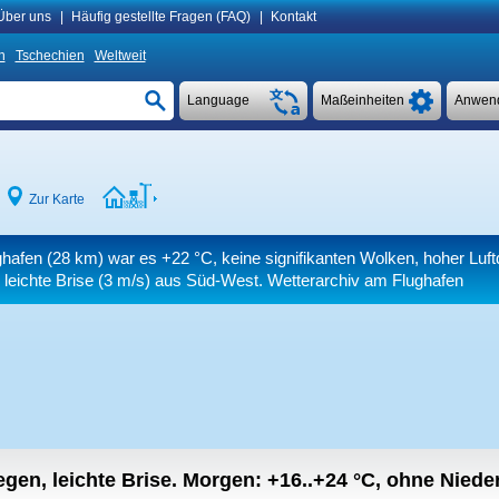
Über uns
|
Häufig gestellte Fragen (FAQ)
|
Kontakt
n
Tschechien
Weltweit
Language
Maßeinheiten
Anwen
Zur Karte
ghafen (28 km) war es
+22 °C
, keine signifikanten Wolken, hoher Luf
 leichte Brise
(3 m/s)
aus Süd-West. Wetterarchiv am Flughafen
regen, leichte Brise.
Morgen:
+16..+24
°C
,
ohne Nieder