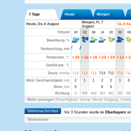
7 Tage
Heute
Morgen
S
Morgen, Fr, 7
Heute, Do, 6 August
Sa, 8 A
August
Ortszeit
20
02
08
14
20
02
08
Bewölkung
,
%
Niederschlag, mm
+
20
+
16
+
16
+
23
+
22
+
13
+
1
Temperatur
,
°C
Gefühlt wie
,
°C
Druck
,
mmHg
713
713
713
713
712
712
71
Wind: Geschwindigkeit,
m/s
2
1
1
2
2
1
0
Böen,
m/s
5
6
5
Richtung
S
SW
NW
NO
NO
SO
Stil
Mehr anzeigen
(Feuchtigkeit. Sonne, Mond: Aufgang, Unter
Wetternachrichten
Vor 3 Stunden wurde
in Oberbayern
am
Weiterlesen