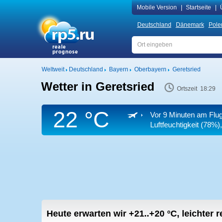
Mobile Version
|
Startseite
|
Deutschland
Dänemark
Pole
Weltweit
Deutschland
Bayern
Oberbayern
Geretsried
Wetter in Geretsried
Ortszeit 18:29
22 °C
Vor 9 Minuten am Flu
Luftfeuchtigkeit (78%),
Heute erwarten wir
+21..+20
°C
,
leichter 