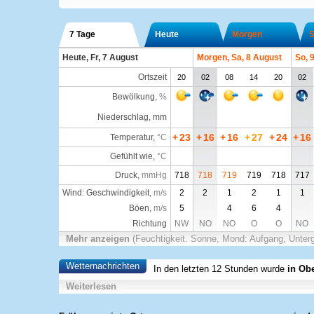
7 Tage
Heute
Morgen
S
Heute, Fr, 7 August
Morgen, Sa, 8 August
So, 
Ortszeit
20
02
08
14
20
02
Bewölkung
,
%
Niederschlag, mm
+
23
+
16
+
16
+
27
+
24
+
16
Temperatur
,
°C
Gefühlt wie
,
°C
Druck
,
mmHg
718
718
719
719
718
717
Wind: Geschwindigkeit,
m/s
2
2
1
2
1
1
Böen,
m/s
5
4
6
4
Richtung
NW
NO
NO
O
O
NO
Mehr anzeigen
(Feuchtigkeit. Sonne, Mond: Aufgang, Unter
Wetternachrichten
In den letzten 12 Stunden wurde
in Ob
Weiterlesen