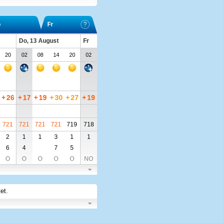
o
Fr
Do, 13 August
Fr
20
02
08
14
20
02
+
26
+
17
+
19
+
30
+
27
+
19
721
721
721
721
719
718
2
1
1
3
1
1
6
4
7
5
O
O
O
O
O
NO
et.