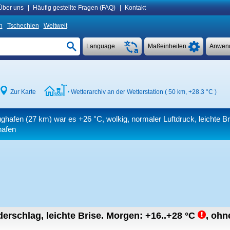
Über uns
|
Häufig gestellte Fragen (FAQ)
|
Kontakt
n
Tschechien
Weltweit
Language
Maßeinheiten
Anwen
Zur Karte
Wetterarchiv an der Wetterstation ( 50 km,
+28.3 °C
)
ughafen (27 km) war es
+26 °C
, wolkig, normaler Luftdruck, leichte Br
hafen
erschlag, leichte Brise.
Morgen:
+16..+28
°C
,
ohne