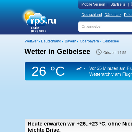
Mobile Version
|
Startseite
|
Deutschland
Dänemark
Pole
Weltweit
Deutschland
Bayern
Oberbayern
Gelbelsee
Wetter in Gelbelsee
Ortszeit 14:55
26 °C
Vor 35 Minuten am Fl
Wetterarchiv am Flug
Heute erwarten wir
+26..+23
°C
,
ohne Nied
leichte Brise.