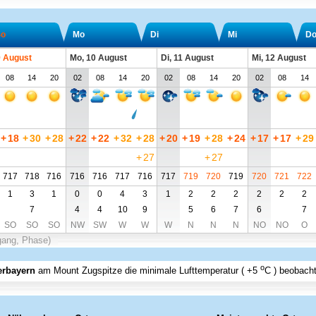
o
Mo
Di
Mi
D
9 August
Mo, 10 August
Di, 11 August
Mi, 12 August
08
14
20
02
08
14
20
02
08
14
20
02
08
14
+
18
+
30
+
28
+
22
+
22
+
32
+
28
+
20
+
19
+
28
+
24
+
17
+
17
+
29
+
27
+
27
717
718
716
716
716
717
716
717
719
720
719
720
721
722
1
3
1
0
0
4
3
1
2
2
2
2
2
2
7
4
4
10
9
5
6
7
6
7
SO
SO
SO
NW
SW
W
W
W
N
N
N
NO
NO
O
gang, Phase)
o
erbayern
am Mount Zugspitze
die minimale Lufttemperatur (
+5
C
) beobacht