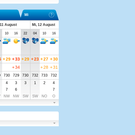
Mi
 11 August
Mi, 12 August
10
16
22
04
10
16
5
+
29
+
33
+
29
+
23
+
27
+
30
+
34
+
28
+
31
9
730
729
730
732
733
732
4
3
3
1
2
4
7
6
7
W
NW
NW
SW
SW
NO
O