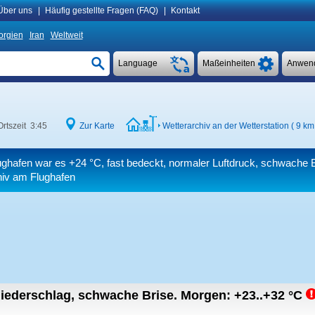
Über uns
|
Häufig gestellte Fragen (FAQ)
|
Kontakt
orgien
Iran
Weltweit
Language
Maßeinheiten
Anwen
Ortszeit 3:45
Zur Karte
Wetterarchiv an der Wetterstation ( 9 km
ughafen war es
+24 °C
, fast bedeckt, normaler Luftdruck, schwache 
hiv am Flughafen
iederschlag, schwache Brise.
Morgen:
+23..+32
°C