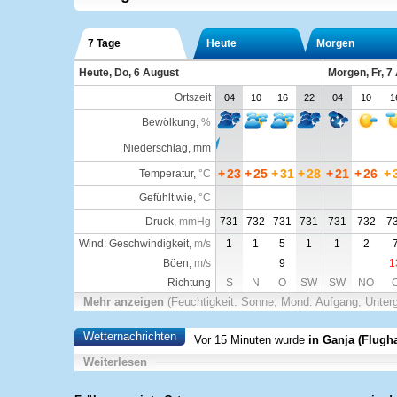
7 Tage
Heute
Morgen
Heute, Do, 6 August
Morgen, Fr, 7
Ortszeit
04
10
16
22
04
10
1
Bewölkung
,
%
Niederschlag, mm
+
23
+
25
+
31
+
28
+
21
+
26
+
Temperatur
,
°C
Gefühlt wie
,
°C
Druck
,
mmHg
731
732
731
731
731
732
7
Wind: Geschwindigkeit,
m/s
1
1
5
1
1
2
Böen,
m/s
9
1
Richtung
S
N
O
SW
SW
NO
Mehr anzeigen
(Feuchtigkeit. Sonne, Mond: Aufgang, Unter
Wetternachrichten
Vor 15 Minuten wurde
in Ganja (Flugh
Weiterlesen