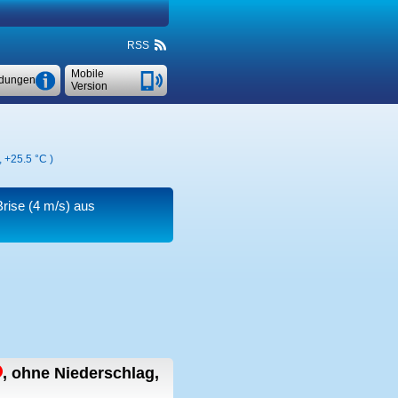
RSS
Mobile
dungen
Version
,
+25.5 °C
)
Brise
(4 m/s)
aus
,
ohne Niederschlag,