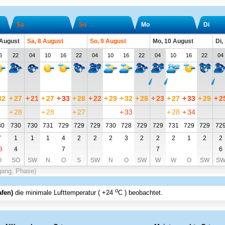
Sa
So
Mo
Di
 August
Sa, 8 August
So, 9 August
Mo, 10 August
Di,
6
22
04
10
16
22
04
10
16
22
04
10
16
22
04
32
+
27
+
21
+
27
+
33
+
28
+
22
+
29
+
32
+
28
+
23
+
27
+
33
+
29
+
2
+
28
+
28
+
27
+
33
+
28
+
34
30
730
730
731
729
729
729
730
728
729
729
731
729
729
72
7
1
1
1
4
2
2
2
3
2
2
2
1
2
2
3
4
7
7
6
O
SO
SW
N
O
S
SW
N
O
SW
W
W
O
SW
S
gang, Phase)
o
afen)
die minimale Lufttemperatur (
+24
C
) beobachtet.