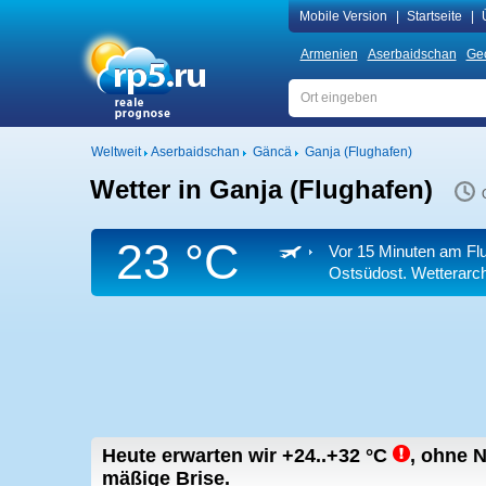
Mobile Version
|
Startseite
|
Armenien
Aserbaidschan
Ge
Weltweit
Aserbaidschan
Gäncä
Ganja (Flughafen)
Wetter in Ganja (Flughafen)
23 °C
Vor 15 Minuten am Fl
Ostsüdost. Wetterarc
Heute erwarten wir
+24..+32
°C
,
ohne N
mäßige Brise.