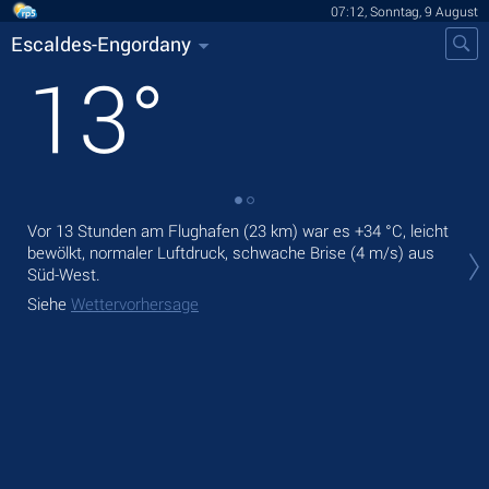
07:12, Sonntag, 9 August
Escaldes-Engordany
13
°
Vor 13 Stunden am Flughafen (23 km) war es
+34 °C
, leicht
Heu
bewölkt, normaler Luftdruck, schwache Brise
(4 m/s)
aus
lei
Süd-West.
Mor
Siehe
Wettervorhersage
Sie